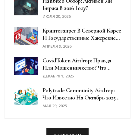
Hanbitco Обзор: Активен Ли
Биржа В 2026 Году?
ИЮЛЯ 20, 2026
Криптозапрет В Северной Корее
И Государственные Хакерские
Атаки: Как Пхеньян Обходит
АПРЕЛЯ 9, 2026
Санкции
CovidToken Airdrop: Правда
Или Мошенничество? Что
Известно На Декабрь 2025
ДЕКАБРЯ 1, 2025
Polytrade Community Airdrop:
Что Известно На Октябрь 2025
Года
МАЯ 29, 2025