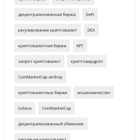
децентрализованная биржа
DeFi
регулирование криптовалют
DEX
криптовалютная биржа
NFT
запрет криптовалют
криптоаирдроп
CoinMarketCap airdrop
криптовалютные биржи
мошенничество
Solana
CoinMarketCap
децентрализованный обменник
регуляция криптовалют