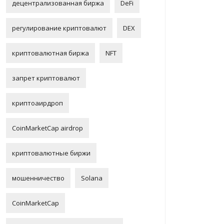
децентрализованная биржа
DeFi
регулирование криптовалют
DEX
криптовалютная биржа
NFT
запрет криптовалют
криптоаирдроп
CoinMarketCap airdrop
криптовалютные биржи
мошенничество
Solana
CoinMarketCap