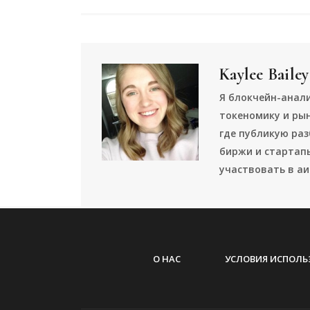
Kaylee Bailey
Я блокчейн-анал
токеномику и рын
где публикую раз
биржи и стартапы
участвовать в аи
О НАС
УСЛОВИЯ ИСПОЛЬ