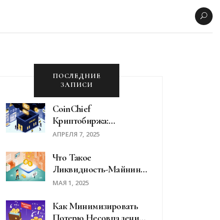
ПОСЛЕДНИЕ
ЗАПИСИ
CoinChief
Криптобиржа:
Реальный Обзор
АПРЕЛЯ 7, 2025
Функций, Комиссий И
Безопасности В 2025
Что Такое
Году
Ликвидность-Майнинг
В DeFi: Простое
МАЯ 1, 2025
Объяснение Для
Новичков
Как Минимизировать
Потерю Несовпадения