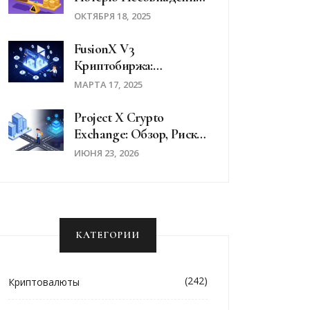
В Децентрализованных
ОКТЯБРЯ 18, 2025
Финансах
FusionX V3
Криптобиржа:
Реальный Обзор
МАРТА 17, 2025
Функций, Комиссий И
Рисков
Project X Crypto
Exchange: Обзор, Риски
И Реальность
ИЮНЯ 23, 2026
Платформы В 2026 Году
КАТЕГОРИИ
(242)
Криптовалюты