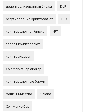
децентрализованная биржа
DeFi
регулирование криптовалют
DEX
криптовалютная биржа
NFT
запрет криптовалют
криптоаирдроп
CoinMarketCap airdrop
криптовалютные биржи
мошенничество
Solana
CoinMarketCap