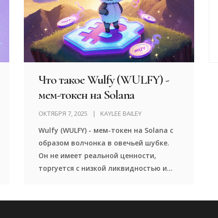
Что такое Wulfy (WULFY) -
мем-токен на Solana
ОКТЯБРЯ 7, 2025
KAYLEE BAILEY
Wulfy (WULFY) - мем-токен на Solana с
образом волчонка в овечьей шубке.
Он не имеет реальной ценности,
торгуется с низкой ликвидностью и
рискует исчезнуть. Это не инвестиция
- это азартная игра.