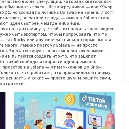
 был частью волны спекуляций, которая охватила всю
но обменивать токены без посредников — как
XSwap
XDC, но схожая по логике с Uniswap на Solana
. И хотя
исчезают, не оставив следа — именно Solana стала
яют идеи быстрее, чем где-либо ещё.
е нужно ждать минуту, чтобы отправить транзакцию.
 нужно быть экспертом, чтобы попробовать что-то
 — как Rocky или другие мем-коины, которые вышли
ете много. Именно поэтому Solana — не просто
нтов. Здесь тестируют новые модели токеномики,
нии и пытаются создать что-то, что зацепит
аёт такой свободы и скорости одновременно.
ы проектов на Solana — от мем-коинов до бирж.
олько то, что работает, что провалилось и почему.
т ценность, а какие — просто шум. И решите сами,
а этой сети.