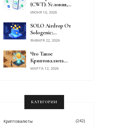
(CWT): Условия,
Детали И Как
ИЮНЯ 10, 2026
Получить CWT
Бесплатно В 2026 Году
SOLO Airdrop От
Sologenic:
Подробности, Условия
ЯНВАРЯ 22, 2026
И Как Получить
Токены
Что Такое
Криптовалюта
Humaniq (HMQ):
МАРТА 12, 2026
Реальность И
Перспективы
КАТЕГОРИИ
(242)
Криптовалюты