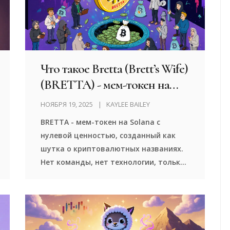
Что такое Bretta (Brett’s Wife)
(BRETTA) - мем-токен на
Solana или мошенничество?
НОЯБРЯ 19, 2025
KAYLEE BAILEY
BRETTA - мем-токен на Solana с
нулевой ценностью, созданный как
шутка о криптовалютных названиях.
Нет команды, нет технологии, только
риск потери денег. Узнайте, почему
этот токен - не инвестиция, а
ловушка.