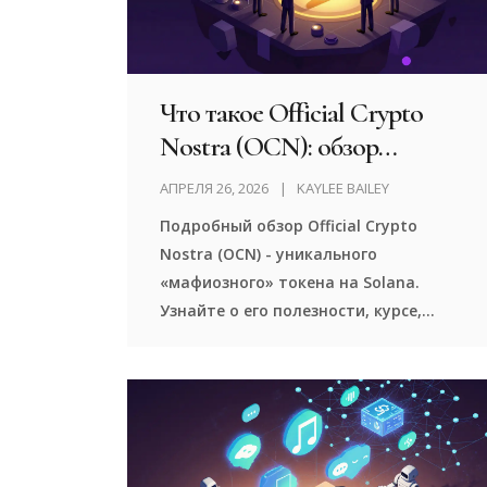
Что такое Official Crypto
Nostra (OCN): обзор
«мафиозного» токена на
АПРЕЛЯ 26, 2026
KAYLEE BAILEY
Solana
Подробный обзор Official Crypto
Nostra (OCN) - уникального
«мафиозного» токена на Solana.
Узнайте о его полезности, курсе,
способах покупки и особенностях
сообщества.