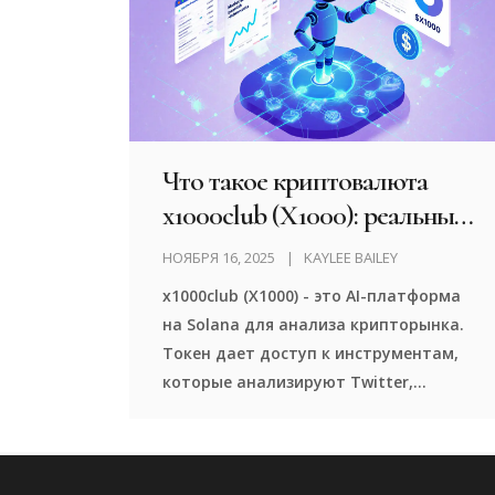
Что такое криптовалюта
x1000club (X1000): реальный
анализ AI-платформы на
НОЯБРЯ 16, 2025
KAYLEE BAILEY
Solana
x1000club (X1000) - это AI-платформа
на Solana для анализа крипторынка.
Токен дает доступ к инструментам,
которые анализируют Twitter,
блокчейн и генерируют видео-обзоры.
Работает уже сейчас, но требует
держать токен и имеет низкую