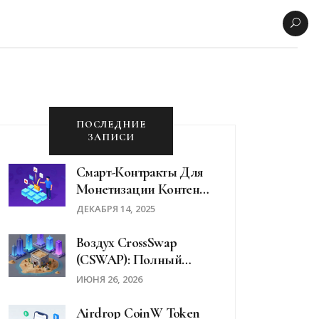
ПОСЛЕДНИЕ
ЗАПИСИ
Смарт-Контракты Для
Монетизации Контента:
Как Блокчейн Помогает
ДЕКАБРЯ 14, 2025
Создателям
Зарабатывать
Воздух CrossSwap
Напрямую
(CSWAP): Полный
Разбор Аирдропа,
ИЮНЯ 26, 2026
Токеномики И Рисков
Airdrop CoinW Token