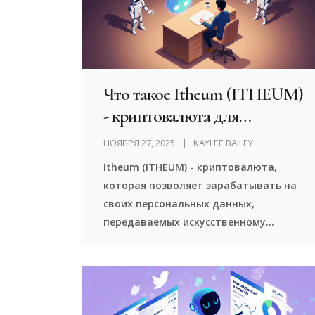
Что такое Itheum (ITHEUM)
- криптовалюта для
управления данными в эпоху
НОЯБРЯ 27, 2025
KAYLEE BAILEY
ИИ
Itheum (ITHEUM) - криптовалюта,
которая позволяет зарабатывать на
своих персональных данных,
передаваемых искусственному
интеллекту. Работает на Solana,
использует Data NFT и предлагает
уникальную модель «AI Data
Workforce».