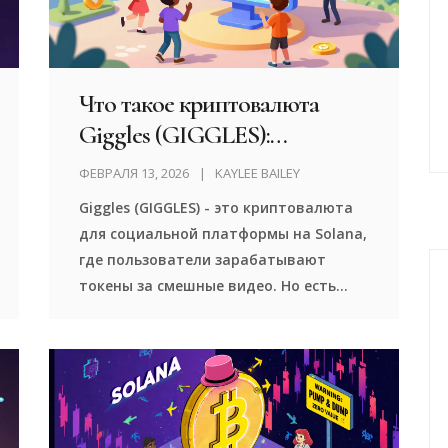
Что такое криптовалюта
Giggles (GIGGLES):
особенности, рынок и риски
ФЕВРАЛЯ 13, 2026
KAYLEE BAILEY
Giggles (GIGGLES) - это криптовалюта
для социальной платформы на Solana,
где пользователи зарабатывают
токены за смешные видео. Но есть
ещё одна монета с похожим именем -
GIGGLE. Разберёмся, чем они
отличаются, почему цена такая
нестабильная и стоит ли вкладывать.