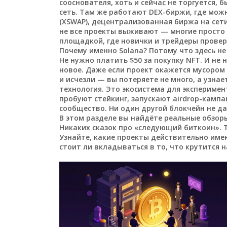
сооснователя
, хоть и сейчас не торгуется,
сеть. Там же работают DEX-биржи, где мож
(XSWAP)
,
децентрализованная биржа на сети 
не все проекты выживают — многие просто 
площадкой, где новички и трейдеры провер
Почему именно Solana? Потому что здесь н
Не нужно платить $50 за покупку NFT. И не
новое. Даже если проект окажется мусором
и исчезли — вы потеряете не много, а узна
технология. Это экосистема для экспериме
пробуют стейкинг, запускают airdrop-кампа
сообщество. Ни один другой блокчейн не д
В этом разделе вы найдёте реальные обзор
Никаких сказок про «следующий биткоин». Т
Узнайте, какие проекты действительно имею
стоит ли вкладываться в то, что крутится н