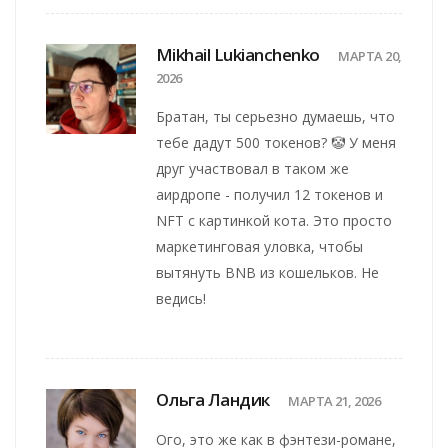
Mikhail Lukianchenko
МАРТА 20,
2026
Братан, ты серьезно думаешь, что
тебе дадут 500 токенов? 🤡 У меня
друг участвовал в таком же
аирдропе - получил 12 токенов и
NFT с картинкой кота. Это просто
маркетинговая уловка, чтобы
вытянуть BNB из кошельков. Не
ведись!
Ольга Ландик
МАРТА 21, 2026
Ого, это же как в фэнтези-романе,