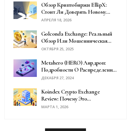
Обзор Криптобиржи EllipX:
Стоит Ли Доверять Новому
Проекту Марка Карпелеса?
АПРЕЛЯ 18, 2026
Golconda Exchange: Реальный
Обзор Или Мошенническая
Схема?
ОКТЯБРЯ 25, 2025
Metahero (HERO) Аирдроп:
Подробности О Распределении
Токенов И Как Участвовать
ДЕКАБРЯ 27, 2024
Koindex Crypto Exchange
Review: Почему Это
Мошенничество И Что Делать,
МАРТА 1, 2026
Если Вы Уже Вложили Деньги