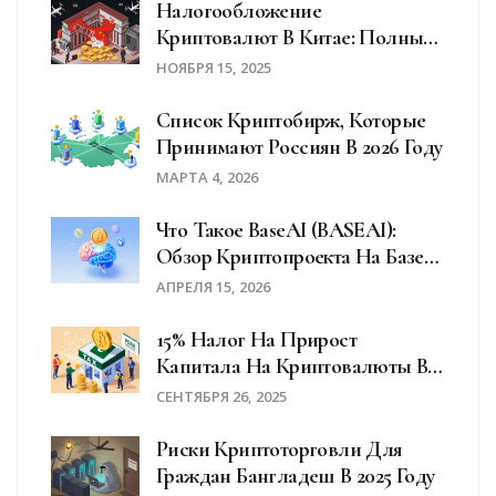
Налогообложение
Криптовалют В Китае: Полный
Запрет И Что Это Значит Для
НОЯБРЯ 15, 2025
Пользователей
Список Криптобирж, Которые
Принимают Россиян В 2026 Году
МАРТА 4, 2026
Что Такое BaseAI (BASEAI):
Обзор Криптопроекта На Базе
Coinbase Base
АПРЕЛЯ 15, 2026
15% Налог На Прирост
Капитала На Криптовалюты В
Пакистане: Правда О
СЕНТЯБРЯ 26, 2025
Снижении До 0%
Риски Криптоторговли Для
Граждан Бангладеш В 2025 Году