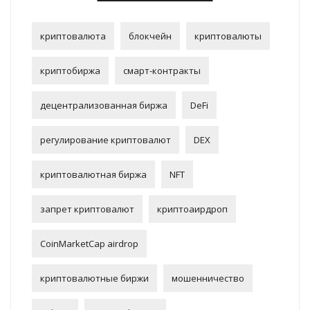
криптовалюта
блокчейн
криптовалюты
криптобиржа
смарт-контракты
децентрализованная биржа
DeFi
регулирование криптовалют
DEX
криптовалютная биржа
NFT
запрет криптовалют
криптоаирдроп
CoinMarketCap airdrop
криптовалютные биржи
мошенничество