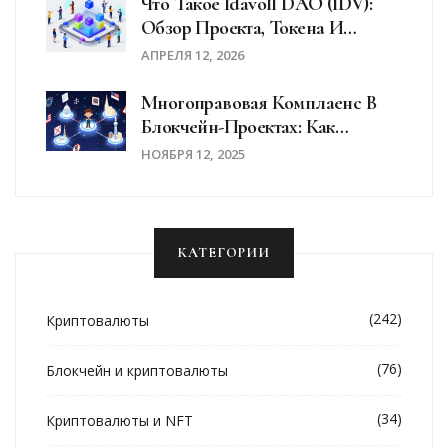
Что Такое Idavoll DAO (IDV):
Обзор Проекта, Токена И
Перспектив
АПРЕЛЯ 12, 2026
Многоправовая Комплаенс В
Блокчейн-Проектах: Как
Соблюдать Законы Разных
НОЯБРЯ 12, 2025
Стран
КАТЕГОРИИ
(242)
Криптовалюты
(76)
Блокчейн и криптовалюты
(34)
Криптовалюты и NFT