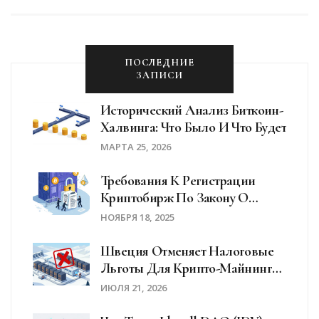
ПОСЛЕДНИЕ
ЗАПИСИ
Исторический Анализ Биткоин-
Халвинга: Что Было И Что Будет
МАРТА 25, 2026
Требования К Регистрации
Криптобирж По Закону О
Платежных Услугах (PSA) В
НОЯБРЯ 18, 2025
Японии
Швеция Отменяет Налоговые
Льготы Для Крипто-Майнинга:
Полный Разбор Изменений
ИЮЛЯ 21, 2026