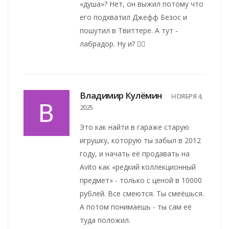
«душа»? Нет, он выжил потому что
его подхватил Джефф Безос и
пошутил в Твиттере. А тут -
лабрадор. Ну и? 🤷‍♀️
Владимир Кулёмин
НОЯБРЯ 4,
2025
Это как найти в гараже старую
игрушку, которую ты забыл в 2012
году, и начать её продавать на
Avito как «редкий коллекционный
предмет» - только с ценой в 10000
рублей. Все смеются. Ты смеёшься.
А потом понимаешь - ты сам её
туда положил.