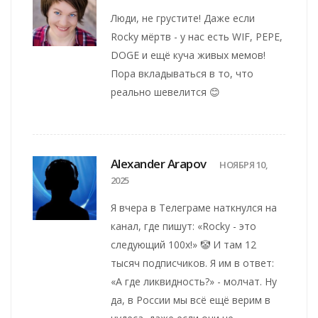
Люди, не грустите! Даже если
Rocky мёртв - у нас есть WIF, PEPE,
DOGE и ещё куча живых мемов!
Пора вкладываться в то, что
реально шевелится 😊
Alexander Arapov
НОЯБРЯ 10,
2025
Я вчера в Телеграме наткнулся на
канал, где пишут: «Rocky - это
следующий 100x!» 🤡 И там 12
тысяч подписчиков. Я им в ответ:
«А где ликвидность?» - молчат. Ну
да, в России мы всё ещё верим в