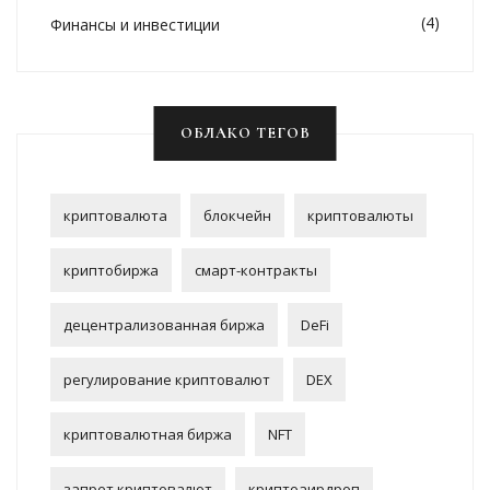
(4)
Финансы и инвестиции
ОБЛАКО ТЕГОВ
криптовалюта
блокчейн
криптовалюты
криптобиржа
смарт-контракты
децентрализованная биржа
DeFi
регулирование криптовалют
DEX
криптовалютная биржа
NFT
запрет криптовалют
криптоаирдроп