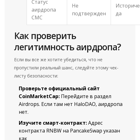
Статус
Не
Историче
аирдропа
подтвержден
да
CMC
Как проверить
легитимность аирдропа?
Если вы все же хотите убедиться, что не
пропустили реальный шанс, следуйте этому чек-
листу безопасности:
Проверьте официальный сайт
CoinMarketCap:
Перейдите в раздел
Airdrops. Если там нет HaloDAO, аирдропа
нет.
Изучите смарт-контракт:
Адрес
контракта RNBW на PancakeSwap указан
как