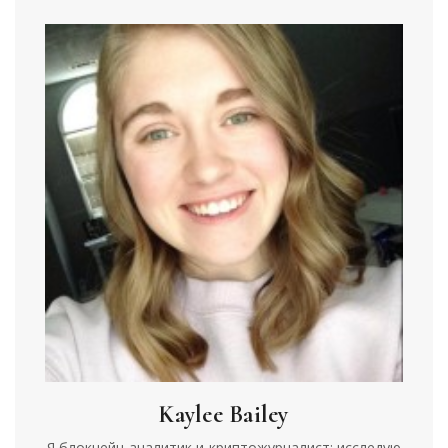
Kaylee Bailey
Я блокчейн-аналитик и криптожурналист: исследую