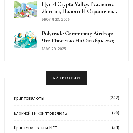
Цуг И Crypto Valley: Реальные
Льготы, Налоги И Ограничения
Для Крипто-Бизнеса В 2026 Году
ИЮЛЯ 23, 2026
Polytrade Community Airdrop:
Что Известно На Октябрь 2025
Года
МАЯ 29, 2025
КАТЕГОРИИ
(242)
Криптовалюты
(76)
Блокчейн и криптовалюты
(34)
Криптовалюты и NFT