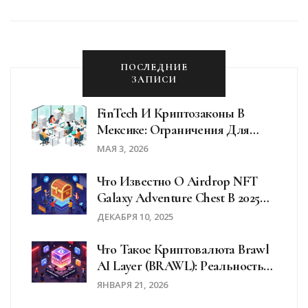
ПОСЛЕДНИЕ
ЗАПИСИ
FinTech И Криптозаконы В
Мексике: Ограничения Для
Бизнеса В 2026 Году
МАЯ 3, 2026
Что Известно О Airdrop NFT
Galaxy Adventure Chest В 2025
Году
ДЕКАБРЯ 10, 2025
Что Такое Криптовалюта Brawl
AI Layer (BRAWL): Реальность
Или Мошенничество?
ЯНВАРЯ 21, 2026