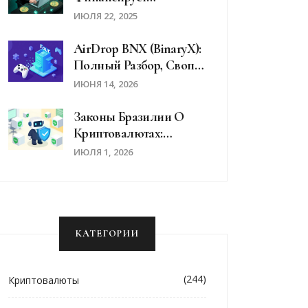
Программы ОМП С
ИЮЛЯ 22, 2025
Помощью Украденной
Криптовалюты
AirDrop BNX (BinaryX):
Полный Разбор, Своп
На FORM И Детали
ИЮНЯ 14, 2026
Перехода
Законы Бразилии О
Криптовалютах:
Защита Потребителей
ИЮЛЯ 1, 2026
И Правила Для Бирж В
2026 Году
КАТЕГОРИИ
(244)
Криптовалюты