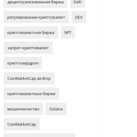
децентрализованная биржа
DeFi
регулирование криптовалют
DEX
криптовалютная биржа
NFT
запрет криптовалют
криптоаирдроп
CoinMarketCap airdrop
криптовалютные биржи
мошенничество
Solana
CoinMarketCap