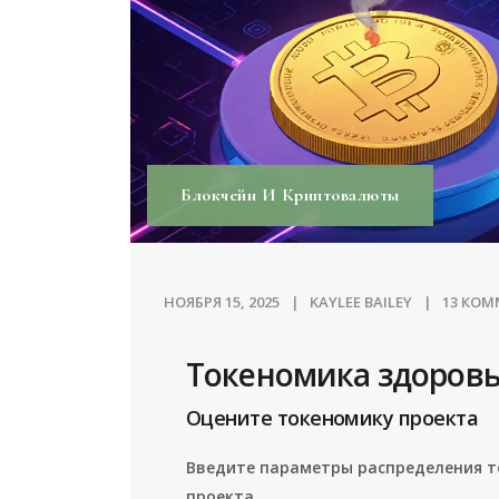
Блокчейн И Криптовалюты
НОЯБРЯ 15, 2025
KAYLEE BAILEY
13 КО
Токеномика здоровь
Оцените токеномику проекта
Введите параметры распределения т
проекта