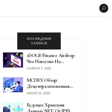
ПОСЛЕДНИЕ
ЗАПИСИ
1DOGE Finance Airdrop:
Что Известно На
Ноябрь 2025 И Как Не
НОЯБРЯ 7, 2025
Попасть На
Мошенников
MCDEX Обзор:
Децентрализованная
Биржа Для Торговли
ИЮЛЯ 22, 2026
Перпетуалами В 2026
Году
Будущее Хранения
Данных NFT: От IPFS К