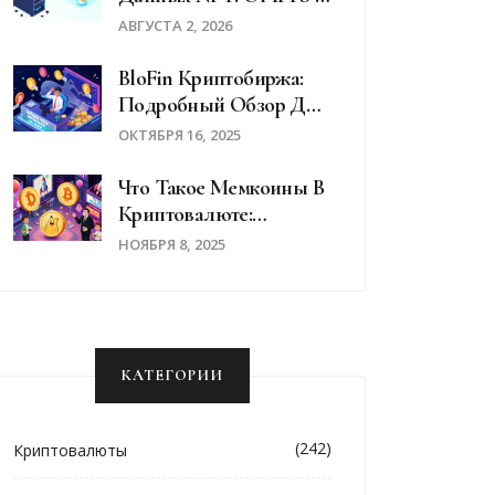
ИИ-Активам В 2026
АВГУСТА 2, 2026
Году
BloFin Криптобиржа:
Подробный Обзор Для
Опытных Трейдеров
ОКТЯБРЯ 16, 2025
Что Такое Мемкоины В
Криптовалюте:
Объяснение Для
НОЯБРЯ 8, 2025
Новичков
КАТЕГОРИИ
(242)
Криптовалюты