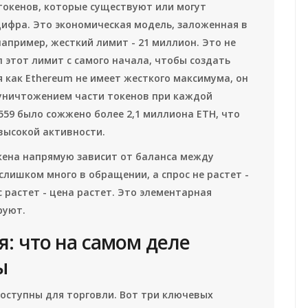
токенов, которые существуют или могут
 цифра. Это экономическая модель, заложенная в
 например, жесткий лимит - 21 миллион. Это не
 этот лимит с самого начала, чтобы создать
я как Ethereum не имеет жесткого максимума, он
 уничтожением части токенов при каждой
1559 было сожжено более 2,1 миллиона ETH, что
высокой активности.
кена напрямую зависит от баланса между
слишком много в обращении, а спрос не растет -
с растет - цена растет. Это элементарная
руют.
: что на самом деле
ы
доступны для торговли. Вот три ключевых