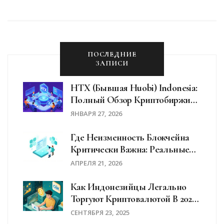
ПОСЛЕДНИЕ
ЗАПИСИ
HTX (бывшая Huobi) Indonesia:
Полный Обзор Криптобиржи
Для Пользователей Из
ЯНВАРЯ 27, 2026
Индонезии
Где Неизменность Блокчейна
Критически Важна: Реальные
Примеры И Кейсы
АПРЕЛЯ 21, 2026
Как Индонезийцы Легально
Торгуют Криптовалютой В 2025
Году
СЕНТЯБРЯ 23, 2025