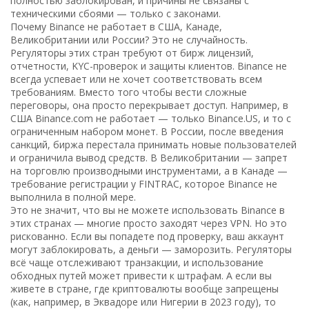
полностью заблокирован, и причины не связаны с
техническими сбоями — только с законами.
Почему Binance не работает в США, Канаде,
Великобритании или России? Это не случайность.
Регуляторы этих стран требуют от бирж лицензий,
отчетности, KYC-проверок и защиты клиентов. Binance не
всегда успевает или не хочет соответствовать всем
требованиям. Вместо того чтобы вести сложные
переговоры, она просто перекрывает доступ. Например, в
США Binance.com не работает — только Binance.US, и то с
ограниченным набором монет. В России, после введения
санкций, биржа перестала принимать новые пользователей
и ограничила вывод средств. В Великобритании — запрет
на торговлю производными инструментами, а в Канаде —
требование регистрации у FINTRAC, которое Binance не
выполнила в полной мере.
Это не значит, что вы не можете использовать Binance в
этих странах — многие просто заходят через VPN. Но это
рискованно. Если вы попадете под проверку, ваш аккаунт
могут заблокировать, а деньги — заморозить. Регуляторы
всё чаще отслеживают транзакции, и использование
обходных путей может привести к штрафам. А если вы
живете в стране, где криптовалюты вообще запрещены
(как, например, в Эквадоре или Нигерии в 2023 году), то