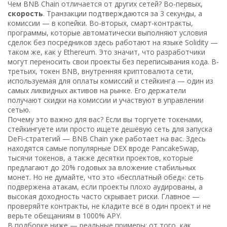
Чем BNB Chain отличается от других сетей? Во-первых,
скорость
. Транзакции подтверждаются за 3 секунды, а
комиссии — в копейки. Во-вторых,
смарт-контракты
,
программы, которые автоматически выполняют условия
сделок без посредников
здесь работают на языке Solidity —
таком же, как у Ethereum. Это значит, что разработчики
могут переносить свои проекты без переписывания кода. В-
третьих,
токен BNB
,
внутренняя криптовалюта сети,
используемая для оплаты комиссий и стейкинга
— один из
самых ликвидных активов на рынке. Его держатели
получают скидки на комиссии и участвуют в управлении
сетью.
Почему это важно для вас? Если вы торгуете токенами,
стейкингуете или просто ищете дешёвую сеть для запуска
DeFi-стратегий — BNB Chain уже работает на вас. Здесь
находятся самые популярные DEX вроде PancakeSwap,
тысячи токенов, а также десятки проектов, которые
предлагают до 20% годовых за вложение стабильных
монет. Но не думайте, что это «бесплатный обед»: сеть
подвержена атакам, если проекты плохо аудированы, а
высокая доходность часто скрывает риски. Главное —
проверяйте контракты, не кладите всё в один проект и не
верьте обещаниям в 1000% APY.
В подборке ниже — реальные примеры: от того, как