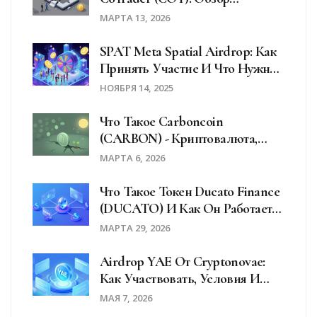
Платформы И Её Текущее
МАРТА 13, 2026
Состояние
SPAT Meta Spatial Airdrop: Как
Принять Участие И Что Нужно
Знать В 2025 Году
НОЯБРЯ 14, 2025
Что Такое Carboncoin
(CARBON) - Криптовалюта,
Которая Якобы Сажает Деревья
МАРТА 6, 2026
Что Такое Токен Ducato Finance
(DUCATO) И Как Он Работает В
2026 Году
МАРТА 29, 2026
Airdrop YAE От Cryptonovae:
Как Участвовать, Условия И
Риски В 2026 Году
МАЯ 7, 2026