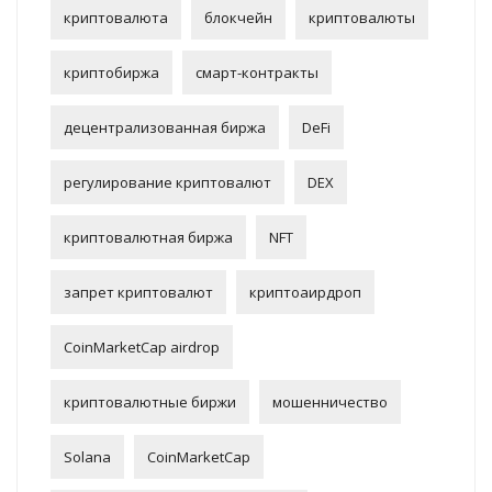
криптовалюта
блокчейн
криптовалюты
криптобиржа
смарт-контракты
децентрализованная биржа
DeFi
регулирование криптовалют
DEX
криптовалютная биржа
NFT
запрет криптовалют
криптоаирдроп
CoinMarketCap airdrop
криптовалютные биржи
мошенничество
Solana
CoinMarketCap