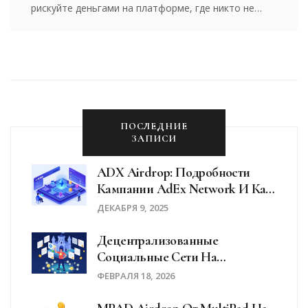
рискуйте деньгами на платформе, где никто не
отвечает за ваши средства.
ПОСЛЕДНИЕ
ЗАПИСИ
ADX Airdrop: Подробности
Кампании AdEx Network И Как
Участвовать В Будущих
ДЕКАБРЯ 9, 2025
Раздачах
Децентрализованные
Социальные Сети На
Блокчейне: Что Это Такое И
ФЕВРАЛЯ 18, 2026
Почему Это Меняет Интернет