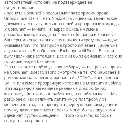
авторитетный источник не подтверждает её
существование.
Сравните CoinChief с реальными платформами вроде
Unocoin или StellarTerm. У них есть лицензии, технические
документы, отзывы пользователей и прозрачные команды.
У CoinChief — ничего. Ни адрес офиса, ни имена
разработчиков, ни аудиты. Только обещания и красивые
баннеры. А когда вы пытаетесь вывести средства — вдруг
оказывается, что платформа просто исчезает. Такое уже
случалось с ezBtc, Golconda Exchange и VitBlock. Все они
выглядели как настоящие. Все они были фейками. И все они
оставили людей без денег.
Если вы ищете надёжную криптобиржу — не тратьте время
на CoinChief. Вместо этого смотрите на те, кто работает в
рамках закона: зарегистрирован в AUSTRAC, лицензирован
BaFin, или имеет прозрачную историю на Ethereum и Solana.
В этом разделе вы найдёте реальные обзоры бирж,
которые действительно работают, а не обманывают. Мы
разбираем, как отличить легитимную платформу от
мошенничества, что проверять перед вложением денег и
почему даже «простые» проекты могут быть ловушками.
Здесь нет пустых обещаний — только факты, которые
спасут ваши средства.