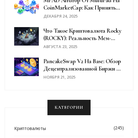
MPAD Airdrop От MultiPad На
CoinMarketCap: Как Принять
Участие И Что Нужно Знать В
ДЕКАБРЯ 24, 2025
2025 Году
Что Такое Криптовалюта Rocky
(ROCKY): Реальность Мем-
Монеты На Solana
АВГУСТА 23, 2025
PancakeSwap V2 На Base: Обзор
Децентрализованной Биржи С
Низкими Комиссиями
НОЯБРЯ 21, 2025
КАТЕГОРИИ
(245)
Криптовалюты