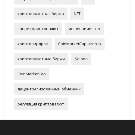
криптовалютная биржа
NFT
запрет криптовалют
мошенничество
криптоаирдроп
CoinMarketCap airdrop
криптовалютные биржи
Solana
CoinMarketCap
децентрализованный обменник
регуляция криптовалют