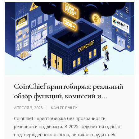
CoinChief криптобиржа: реальный
обзор функций, комиссий и
безопасности в 2025 году
АПРЕЛЯ 7, 2025
KAYLEE BAILEY
CoinChief - криптобиржа без прозрачности,
резервов и поддержки. В 2025 году нет ни одного
подтвержденного отзыва, ни одного аудита. Не