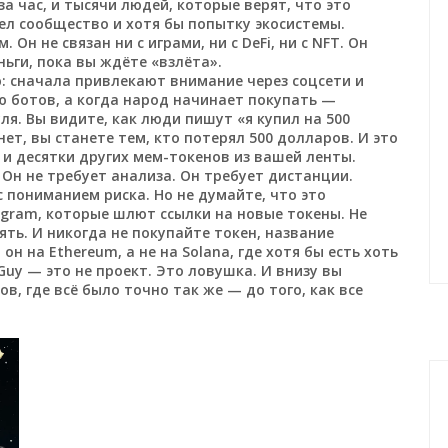
за час, и тысячи людей, которые верят, что это
мел сообщество и хотя бы попытку экосистемы.
н не связан ни с играми, ни с DeFi, ни с NFT. Он
ьги, пока вы ждёте «взлёта».
: сначала привлекают внимание через соцсети и
 ботов, а когда народ начинает покупать —
ля. Вы видите, как люди пишут «я купил на 500
т, вы станете тем, кто потерял 500 долларов. И это
I и десятки других мем-токенов из вашей ленты.
Он не требует анализа. Он требует дистанции.
с пониманием риска. Но не думайте, что это
legram, которые шлют ссылки на новые токены. Не
ть. И никогда не покупайте токен, название
н на Ethereum, а не на Solana, где хотя бы есть хоть
Guy — это не проект. Это ловушка. И внизу вы
в, где всё было точно так же — до того, как все