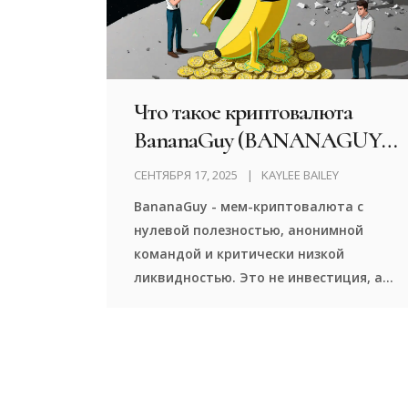
Что такое криптовалюта
BananaGuy (BANANAGUY):
мем-монета с высоким
СЕНТЯБРЯ 17, 2025
KAYLEE BAILEY
риском и нулевой
BananaGuy - мем-криптовалюта с
полезностью
нулевой полезностью, анонимной
командой и критически низкой
ликвидностью. Это не инвестиция, а
азартная игра с 94% шансом
обесценивания.