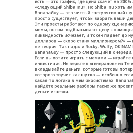
есть — это график, где цена скачет на 300% 
«следующий Shiba Inu». Но Shiba Inu хоть и
BananaGuy — это чистый спекулятивный шум. О
просто существует, чтобы забрать ваши ден
Эти проекты работают по одному сценарию
мемы, потом подбрасывают цену с помощью
ликвидность исчезает, и токен падает до ну
долларов — скоро стану миллионером?» — не
не теория. Так падали Rocky, Wulfy, OKINAM
BananaGuy — просто следующий в очереди. 
Если вы хотите играть с мемами — играйте 
инвестиция. Не верьте в «генералов» из Te
вкладывайте деньги, которые готовы потеря
которого звучит как шутка — особенно если о
какая-то логика в мем-экосистемах. Banana
найдёте реальные разборы таких же проекто
деньги исчезли.