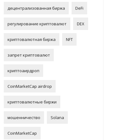
децентрализованная биржа
DeFi
регулирование криптовалют
DEX
криптовалютная биржа
NFT
запрет криптовалют
криптоаирдроп
CoinMarketCap airdrop
криптовалютные биржи
мошенничество
Solana
CoinMarketCap