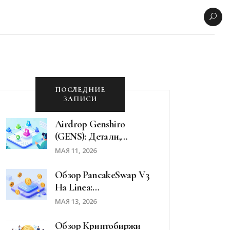
ПОСЛЕДНИЕ
ЗАПИСИ
Airdrop Genshiro
(GENS): Детали,
Условия И Текущая
МАЯ 11, 2026
Стоимость Токена
Обзор PancakeSwap V3
На Linea:
Преимущества, Риски
МАЯ 13, 2026
И Доходность В 2026
Году
Обзор Криптобиржи