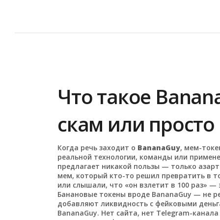
Что такое Banan
скам или просто
Когда речь заходит о
BananaGuy
,
мем-токе
реальной технологии, команды или примен
предлагает никакой пользы — только азарт
мем, который кто-то решил превратить в то
или слышали, что «он взлетит в 100 раз» — 
Банановые токены вроде BananaGuy — не ред
добавляют ликвидность с фейковыми деньгам
BananaGuy. Нет сайта, нет Telegram-канала