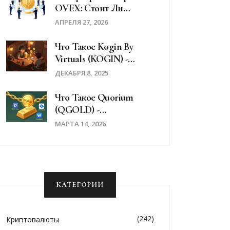
OVEX: Стоит Ли
Использовать Для
АПРЕЛЯ 27, 2026
Крупного Трейдинга?
Что Такое Kogin By
Virtuals (KOGIN) -
Криптовалюта В Игре
ДЕКАБРЯ 8, 2025
Ronin Realms
Что Такое Quorium
(QGOLD) -
Криптовалюта,
МАРТА 14, 2026
Привязанная К Золоту
КАТЕГОРИИ
(242)
Криптовалюты