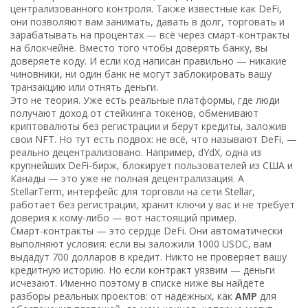
централизованного контроля
. Также известные как
DeFi
,
они позволяют вам занимать, давать в долг, торговать и
зарабатывать на процентах — всё через смарт-контракты
на блокчейне
. Вместо того чтобы доверять банку, вы
доверяете коду. И если код написан правильно — никакие
чиновники, ни один банк не могут заблокировать вашу
транзакцию или отнять деньги.
Это не теория. Уже есть реальные платформы, где люди
получают доход от стейкинга токенов, обменивают
криптовалюты без регистрации и берут кредиты, заложив
свои NFT. Но тут есть подвох: не всё, что называют DeFi, —
реально децентрализовано. Например,
dYdX
,
одна из
крупнейших DeFi-бирж
, блокирует пользователей из США и
Канады — это уже не полная децентрализация. А
StellarTerm
,
интерфейс для торговли на сети Stellar
,
работает без регистрации, хранит ключи у вас и не требует
доверия к кому-либо — вот настоящий пример.
Смарт-контракты — это сердце DeFi. Они автоматически
выполняют условия: если вы заложили 1000 USDC, вам
выдадут 700 долларов в кредит. Никто не проверяет вашу
кредитную историю. Но если контракт уязвим — деньги
исчезают. Именно поэтому в списке ниже вы найдёте
разборы реальных проектов: от надёжных, как
AMP
для