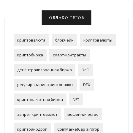
ОБЛАКО ТЕГОВ
криптовалюта
блокчейн
криптовалюты
криптобиржа
смарт-контракты
децентрализованная биржа
DeFi
регулирование криптовалют
DEX
криптовалютная биржа
NFT
запрет криптовалют
мошенничество
криптоаирдроп
CoinMarketCap airdrop