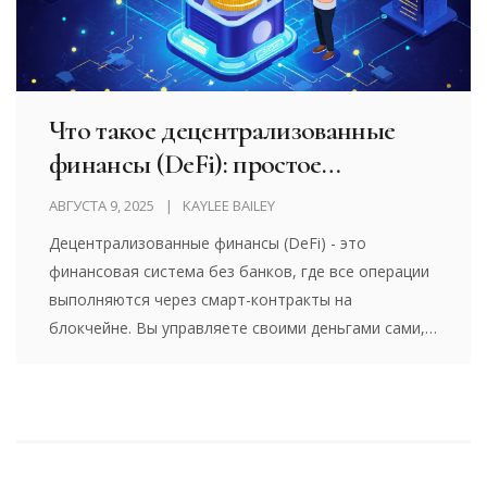
Что такое децентрализованные
финансы (DeFi): простое
объяснение для начинающих
АВГУСТА 9, 2025
KAYLEE BAILEY
Децентрализованные финансы (DeFi) - это
финансовая система без банков, где все операции
выполняются через смарт-контракты на
блокчейне. Вы управляете своими деньгами сами,
зарабатываете проценты и берёте кредиты без
проверок. Но риски высоки - ошибки в коде и хаки
могут привести к потере средств.