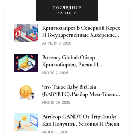
ПОСЛЕДНИЕ
ЗАПИСИ
Криптозапрет В Северной Корее
И Государственные Хакерские
Атаки: Как Пхеньян Обходит
АПРЕЛЯ 9, 2026
Санкции
Burency Global: Обзор
Криптобиржи, Риски И
Красные Флаги В 2026 Году
ИЮЛЯ 2, 2026
Что Такое Baby BitCoin
(BABYBTC): Разбор Мем-Токена,
Риски И Перспективы
ИЮЛЯ 29, 2026
Airdrop CANDY От TripCandy:
Как Получить, Условия И Риски
ИЮНЯ 5, 2026