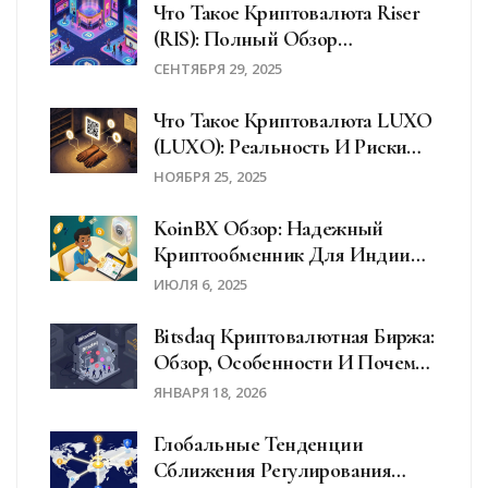
Что Такое Криптовалюта Riser
(RIS): Полный Обзор
Экосистемы Metarise
СЕНТЯБРЯ 29, 2025
Что Такое Криптовалюта LUXO
(LUXO): Реальность И Риски
Аутентификации Роскоши На
НОЯБРЯ 25, 2025
Блокчейне
KoinBX Обзор: Надежный
Криптообменник Для Индии
Или Риск Для Трейдеров?
ИЮЛЯ 6, 2025
Bitsdaq Криптовалютная Биржа:
Обзор, Особенности И Почему
Она Закрылась
ЯНВАРЯ 18, 2026
Глобальные Тенденции
Сближения Регулирования