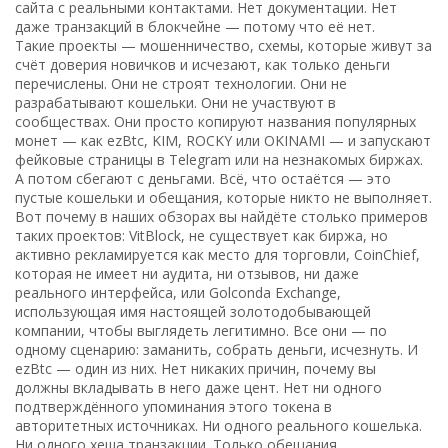
сайта с реальными контактами. Нет документации. Нет
даже транзакций в блокчейне — потому что её нет.
Такие проекты —
мошенничество
,
схемы, которые живут за
счёт доверия новичков и исчезают, как только деньги
перечислены
. Они не строят технологии. Они не
разрабатывают кошельки. Они не участвуют в
сообществах. Они просто копируют названия популярных
монет — как ezBtc, KIM, ROCKY или OKINAMI — и запускают
фейковые страницы в Telegram или на незнакомых биржах.
А потом сбегают с деньгами. Всё, что остаётся — это
пустые кошельки и обещания, которые никто не выполняет.
Вот почему в наших обзорах вы найдёте столько примеров
таких проектов:
VitBlock
,
не существует как биржа, но
активно рекламируется как место для торговли
,
CoinChief
,
которая не имеет ни аудита, ни отзывов, ни даже
реального интерфейса
, или
Golconda Exchange
,
использующая имя настоящей золотодобывающей
компании, чтобы выглядеть легитимно
. Все они — по
одному сценарию: заманить, собрать деньги, исчезнуть. И
ezBtc — один из них. Нет никаких причин, почему вы
должны вкладывать в него даже цент. Нет ни одного
подтверждённого упоминания этого токена в
авторитетных источниках. Ни одного реального кошелька.
Ни одного хеша транзакции. Только обещания.