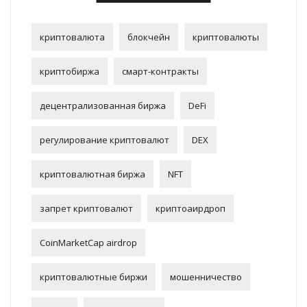
криптовалюта
блокчейн
криптовалюты
криптобиржа
смарт-контракты
децентрализованная биржа
DeFi
регулирование криптовалют
DEX
криптовалютная биржа
NFT
запрет криптовалют
криптоаирдроп
CoinMarketCap airdrop
криптовалютные биржи
мошенничество