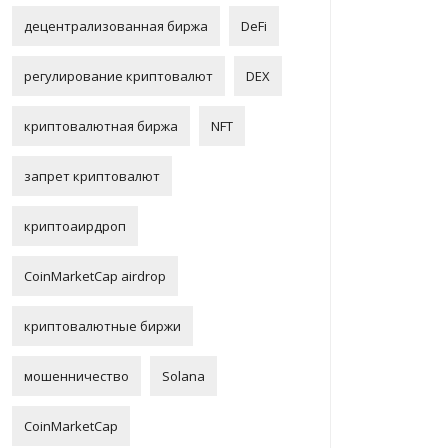
децентрализованная биржа
DeFi
регулирование криптовалют
DEX
криптовалютная биржа
NFT
запрет криптовалют
криптоаирдроп
CoinMarketCap airdrop
криптовалютные биржи
мошенничество
Solana
CoinMarketCap