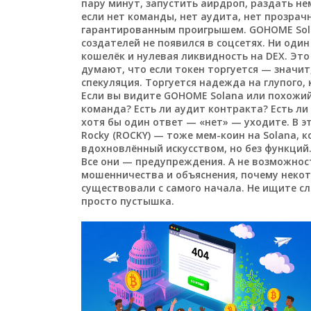
пару минут, запустить аирдроп, раздать нем
если нет команды, нет аудита, нет прозрач
гарантированным проигрышем. GOHOME Solan
создателей не появился в соцсетях. Ни оди
кошелёк и нулевая ликвидность на DEX. Эт
думают, что если токен торгуется — значит,
спекуляция. Торгуется надежда на глупого,
Если вы видите GOHOME Solana или похожий
команда? Есть ли аудит контракта? Есть ли
хотя бы один ответ — «нет» — уходите. В э
Rocky (ROCKY) — тоже мем-коин на Solana, 
вдохновлённый искусством, но без функций
Все они — предупреждения. А не возможнос
мошенничества и объяснения, почему некот
существовали с самого начала. Не ищите с
просто пустышка.