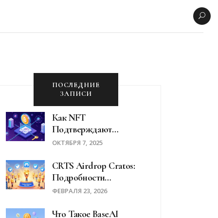
ПОСЛЕДНИЕ
ЗАПИСИ
Как NFT
Подтверждают
Владение И
ОКТЯБРЯ 7, 2025
Подлинность
Цифровых Активов
CRTS Airdrop Cratos:
Подробности
Распределения Токенов
ФЕВРАЛЯ 23, 2026
И Итоги События
Что Такое BaseAI