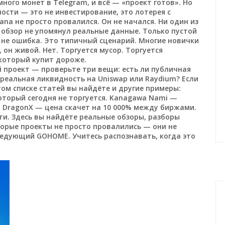
ного монет в Telegram, и всё — «проект готов». Но
ности — это не инвестирование, это лотерея с
a не просто провалился. Он не начался. Ни один из
н обзор не упомянул реальные данные. Только пустой
о не ошибка. Это типичный сценарий. Многие новички
 он живой. Нет. Торгуется мусор. Торгуется
 который купит дороже.
 проект — проверьте три вещи: есть ли публичная
 реальная ликвидность на Uniswap или Raydium? Если
том списке статей вы найдёте и другие примеры:
который сегодня не торгуется. Kanagawa Nami —
. DragonX — цена скачет на 10 000% между биржами.
ти. Здесь вы найдёте реальные обзоры, разборы
орые проекты не просто провалились — они не
ледующий GOHOME. Учитесь распознавать, когда это