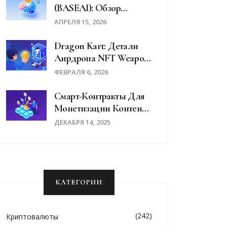
(BASEAI): Обзор
Криптопроекта На Базе
АПРЕЛЯ 15, 2026
Coinbase Base
Dragon Kart: Детали
Аирдропа NFT Weapon
Box - Что На Самом
ФЕВРАЛЯ 6, 2026
Деле Происходило В
2025 Году
Смарт-Контракты Для
Монетизации Контента:
Как Блокчейн Помогает
ДЕКАБРЯ 14, 2025
Создателям
Зарабатывать
Напрямую
КАТЕГОРИИ
(242)
Криптовалюты