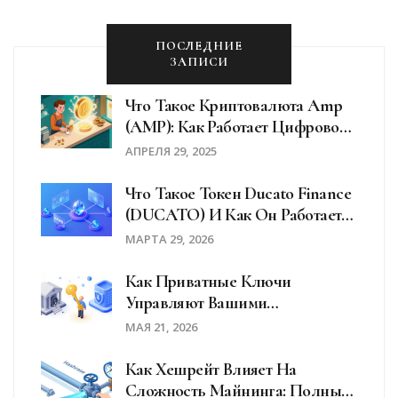
ПОСЛЕДНИЕ
ЗАПИСИ
Что Такое Криптовалюта Amp
(AMP): Как Работает Цифровой
Актив Для Обеспечения
АПРЕЛЯ 29, 2025
Платежей
Что Такое Токен Ducato Finance
(DUCATO) И Как Он Работает В
2026 Году
МАРТА 29, 2026
Как Приватные Ключи
Управляют Вашими
Криптоактивами: Полное
МАЯ 21, 2026
Руководство По Безопасности
Как Хешрейт Влияет На
Сложность Майнинга: Полный