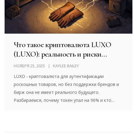
Что такое криптовалюта LUXO
(LUXO): реальность и риски
аутентификации роскоши на
НОЯБРЯ 25, 2025
KAYLEE BAILEY
блокчейне
LUXO - криптовалюта для аутентификации
роскошных товаров, но без поддержки брендов и
бирж она не имеет реального будущего.
Разбираемся, почему токен упал на 96% и кто
реально использует блокчейн в роскоши.