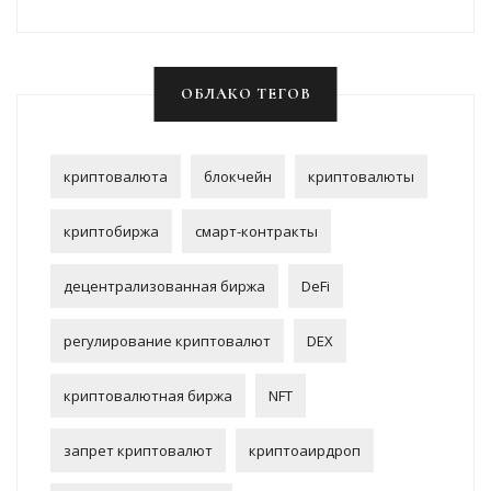
ОБЛАКО ТЕГОВ
криптовалюта
блокчейн
криптовалюты
криптобиржа
смарт-контракты
децентрализованная биржа
DeFi
регулирование криптовалют
DEX
криптовалютная биржа
NFT
запрет криптовалют
криптоаирдроп