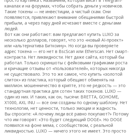
просто картинка с названием, которая висит в Telegram-
каналах и на форумах, чтобы собрать деньги у новичков.
Такие токены — не инвестиции, а чистый скам. Они
появляются, привлекают внимание обещаниями быстрой
прибыли, а через пару дней исчезают вместе с деньгами
людей.
Вот как они работают: вам предлагают купить LUXO за
несколько долларов, говорят, что это «новый AI-проект»
или «альтернатива Биткоину». Но когда вы проверяете
адрес токена — его нет в BscScan или Etherscan. Нет смарт-
контракта. Нет ликвидности. Нет даже сайта, который бы
работал. Только скриншоты с фейковыми графиками роста
и кричащие отзывы от «пользователей», которых никогда
не существовало. Это то же самое, что купить «золотой
слиток» из пластика, который обещают обменять на
миллион.
мошенничество в крипте
,
это не редкость — это
стандартная практика для сотен таких токенов
. LUXO —
один из них. И таких, как он, тысячи: BRETTA, GOHOME,
X1000, AXL INU — все они созданы по одному шаблону. Нет
технологии, нет ценности, только эмоции и жадность.
Вы спросите: «А почему люди всё равно покупают?» Потому
что им говорят: «Это будет следующий DOGE». Но DOGE
появился на фоне мема, с сообществом, с реальной
ликвидностью. LUXO — ничего этого не имеет. Это просто