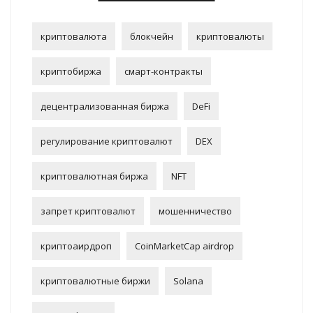
криптовалюта
блокчейн
криптовалюты
криптобиржа
смарт-контракты
децентрализованная биржа
DeFi
регулирование криптовалют
DEX
криптовалютная биржа
NFT
запрет криптовалют
мошенничество
криптоаирдроп
CoinMarketCap airdrop
криптовалютные биржи
Solana