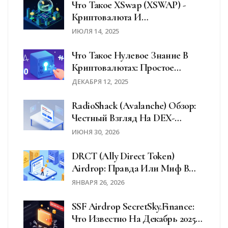
Что Такое XSwap (XSWAP) -
Криптовалюта И
Децентрализованная Биржа На
ИЮЛЯ 14, 2025
Сети XDC
Что Такое Нулевое Знание В
Криптовалютах: Простое
Объяснение ZKP
ДЕКАБРЯ 12, 2025
RadioShack (Avalanche) Обзор:
Честный Взгляд На DEX-
Агрегатор Для Бизнеса
ИЮНЯ 30, 2026
DRCT (Ally Direct Token)
Airdrop: Правда Или Миф В
2026 Году?
ЯНВАРЯ 26, 2026
SSF Airdrop SecretSky.finance:
Что Известно На Декабрь 2025