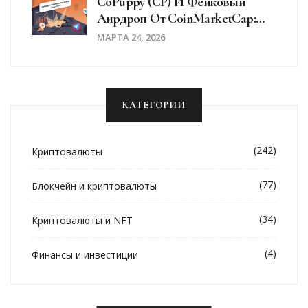
CoPuppy (CP) И Фейковый
Аирдроп От CoinMarketCap:
Что На Самом Деле
МАРТА 24, 2026
Происходит
КАТЕГОРИИ
(242)
Криптовалюты
(77)
Блокчейн и криптовалюты
(34)
Криптовалюты и NFT
(4)
Финансы и инвестиции