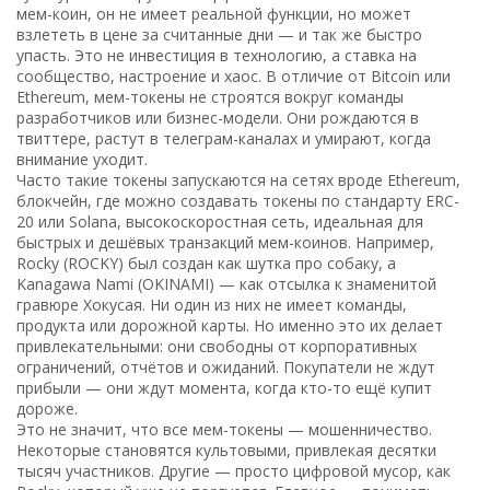
мем-коин
, он не имеет реальной функции, но может
взлететь в цене за считанные дни — и так же быстро
упасть.
Это не инвестиция в технологию, а ставка на
сообщество, настроение и хаос. В отличие от Bitcoin или
Ethereum, мем-токены не строятся вокруг команды
разработчиков или бизнес-модели. Они рождаются в
твиттере, растут в телеграм-каналах и умирают, когда
внимание уходит.
Часто такие токены запускаются на сетях вроде
Ethereum
,
блокчейн, где можно создавать токены по стандарту ERC-
20
или
Solana
,
высокоскоростная сеть, идеальная для
быстрых и дешёвых транзакций мем-коинов
. Например,
Rocky (ROCKY) был создан как шутка про собаку, а
Kanagawa Nami (OKINAMI) — как отсылка к знаменитой
гравюре Хокусая. Ни один из них не имеет команды,
продукта или дорожной карты. Но именно это их делает
привлекательными: они свободны от корпоративных
ограничений, отчётов и ожиданий. Покупатели не ждут
прибыли — они ждут момента, когда кто-то ещё купит
дороже.
Это не значит, что все мем-токены — мошенничество.
Некоторые становятся культовыми, привлекая десятки
тысяч участников. Другие — просто цифровой мусор, как