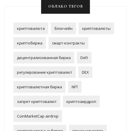
ОБЛАКО ТЕГОВ
криптовалюта
блокчейн
криптовалюты
криптобиржа
смарт-контракты
децентрализованная биржа
DeFi
регулирование криптовалют
DEX
криптовалютная биржа
NFT
запрет криптовалют
криптоаирдроп
CoinMarketCap airdrop
криптовалютные биржи
мошенничество