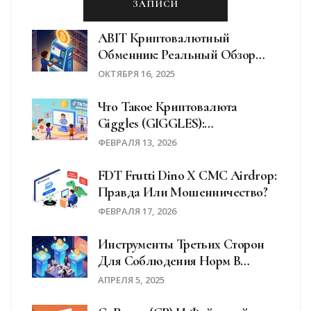
ЗАПИСИ
ABIT Криптовалютный
Обменник: Реальный Обзор
Сервиса Athena Bitcoin
ОКТЯБРЯ 16, 2025
Что Такое Криптовалюта
Giggles (GIGGLES):
Особенности, Рынок И Риски
ФЕВРАЛЯ 13, 2026
FDT Frutti Dino X CMC Airdrop:
Правда Или Мошенничество?
ФЕВРАЛЯ 17, 2026
Инструменты Третьих Сторон
Для Соблюдения Норм В
Криптовалюте: Что Выбрать В
АПРЕЛЯ 5, 2025
2025 Году