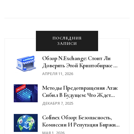
работает и кто может участвовать.
ПОСЛЕДНИЕ
ЗАПИСИ
Обзор N.exchange: Стоит Ли
Доверять Этой Криптобирже В
2026 Году?
АПРЕЛЯ 11, 2026
Методы Предотвращения Атак
Сибил В Будущем: Что Ждет
Блокчейн
ДЕКАБРЯ 7, 2025
Cofinex Обзор: Безопасность,
Комиссии И Репутация Биржи В
2026 Году
МАЯ 1, 2026