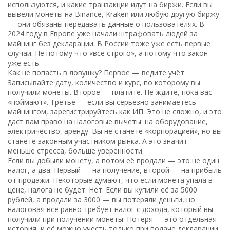
используются, и какие транзакции идут на биржи. Если вы
вывели монеты на Binance, Kraken или любую другую биржу
— они обязаны передавать данные о пользователях. В
2024 году в Европе уже начали штрафовать людей за
майнинг без декларации. В России тоже уже есть первые
случаи. Не потому что «всё строго», а потому что закон
уже есть.
Как не попасть в ловушку? Первое — ведите учёт.
Записывайте дату, количество и курс, по которому вы
получили монеты. Второе — платите. Не ждите, пока вас
«поймают». Третье — если вы серьёзно занимаетесь
майнингом, зарегистрируйтесь как ИП. Это не сложно, и это
даст вам право на налоговые вычеты: на оборудование,
электричество, аренду. Вы не станете «корпорацией», но вы
станете законным участником рынка. А это значит —
меньше стресса, больше уверенности.
Если вы добыли монету, а потом её продали — это не один
налог, а два. Первый — на получение, второй — на прибыль
от продажи. Некоторые думают, что если монета упала в
цене, налога не будет. Нет. Если вы купили её за 5000
рублей, а продали за 3000 — вы потеряли деньги, но
налоговая всё равно требует налог с дохода, который вы
получили при получении монеты. Потеря — это отдельная
история, и её можно учесть только при подаче декларации.