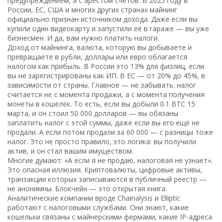
предупреждением, а с арестом счетов. В 2025 году в
России, ЕС, США и многих других странах майнинг
официально признан источником дохода. Даже если вы
купили один видеокарту и запустили её в гараже — вы уже
бизнесмен. И да, вам нужно платить налоги.
Доход от майнинга
,
валюта, которую вы добываете и
превращаете в рубли, доллары или евро
облагается
налогом как прибыль. В России это 13% для физлиц, если
вы не зарегистрированы как ИП. В ЕС — от 20% до 45%, в
зависимости от страны. Главное — не забывать: налог
считается не с момента продажи, а с момента получения
монеты в кошелёк. То есть, если вы добыли 0.1 BTC 15
марта, и он стоил 50 000 долларов — вы обязаны
заплатить налог с этой суммы, даже если вы его ещё не
продали. А если потом продали за 60 000 — с разницы тоже
налог. Это не просто правило, это логика: вы получили
актив, и он стал вашим имуществом.
Многие думают: «А если я не продаю, налоговая не узнает».
Это опасная иллюзия.
Криптовалюты
,
цифровые активы,
транзакции которых записываются в публичный реестр
—
не анонимны. Блокчейн — это открытая книга.
Аналитические компании вроде Chainalysis и Elliptic
работают с налоговыми службами. Они знают, какие
кошельки связаны с майнерскими фермами, какие IP-адреса