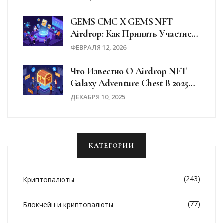
GEMS CMC X GEMS NFT
Airdrop: Как Принять Участие
И Что Дают Награды На
ФЕВРАЛЯ 12, 2026
Платформе GEMS Esports 3.0
Что Известно О Airdrop NFT
Galaxy Adventure Chest В 2025
Году
ДЕКАБРЯ 10, 2025
КАТЕГОРИИ
(243)
Криптовалюты
(77)
Блокчейн и криптовалюты