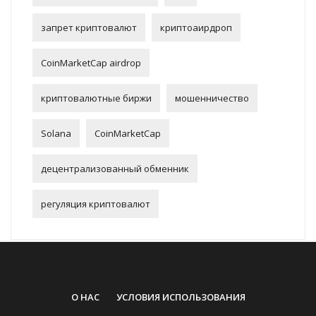
запрет криптовалют
криптоаирдроп
CoinMarketCap airdrop
криптовалютные биржи
мошенничество
Solana
CoinMarketCap
децентрализованный обменник
регуляция криптовалют
О НАС
УСЛОВИЯ ИСПОЛЬЗОВАНИЯ