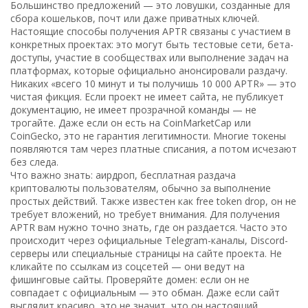
Большинство предложений — это ловушки, созданные для
сбора кошельков, почт или даже приватных ключей.
Настоящие способы получения APTR связаны с участием в
конкретных проектах: это могут быть тестовые сети, бета-
доступы, участие в сообществах или выполнение задач на
платформах, которые официально анонсировали раздачу.
Никаких «всего 10 минут и ты получишь 10 000 APTR» — это
чистая фикция. Если проект не имеет сайта, не публикует
документацию, не имеет прозрачной команды — не
трогайте. Даже если он есть на CoinMarketCap или
CoinGecko, это не гарантия легитимности. Многие токены
появляются там через платные списания, а потом исчезают
без следа.
Что важно знать:
аирдроп
,
бесплатная раздача
криптовалюты пользователям, обычно за выполнение
простых действий
. Также известен как
free token drop
, он не
требует вложений, но требует внимания.
Для получения
APTR вам нужно точно знать, где он раздается. Часто это
происходит через официальные Telegram-каналы, Discord-
серверы или специальные страницы на сайте проекта. Не
кликайте по ссылкам из соцсетей — они ведут на
фишинговые сайты. Проверяйте домен: если он не
совпадает с официальным — это обман. Даже если сайт
выглядит красиво, это не значит, что он настоящий.