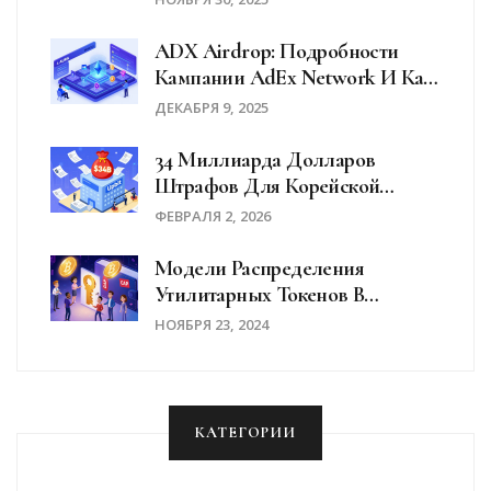
ADX Airdrop: Подробности
Кампании AdEx Network И Как
Участвовать В Будущих
ДЕКАБРЯ 9, 2025
Раздачах
34 Миллиарда Долларов
Штрафов Для Корейской
Криптобиржи Upbit Из-За
ФЕВРАЛЯ 2, 2026
Нарушений KYC
Модели Распределения
Утилитарных Токенов В
Блокчейне
НОЯБРЯ 23, 2024
КАТЕГОРИИ