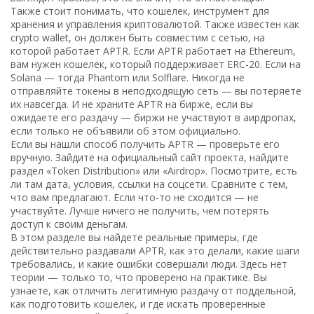
Также стоит понимать, что
кошелек
,
инструмент для
хранения и управления криптовалютой
. Также известен как
crypto wallet
, он должен быть совместим с сетью, на
которой работает APTR.
Если APTR работает на Ethereum,
вам нужен кошелек, который поддерживает ERC-20. Если на
Solana — тогда Phantom или Solflare. Никогда не
отправляйте токены в неподходящую сеть — вы потеряете
их навсегда. И не храните APTR на бирже, если вы
ожидаете его раздачу — биржи не участвуют в аирдропах,
если только не объявили об этом официально.
Если вы нашли способ получить APTR — проверьте его
вручную. Зайдите на официальный сайт проекта, найдите
раздел «Token Distribution» или «Airdrop». Посмотрите, есть
ли там дата, условия, ссылки на соцсети. Сравните с тем,
что вам предлагают. Если что-то не сходится — не
участвуйте. Лучше ничего не получить, чем потерять
доступ к своим деньгам.
В этом разделе вы найдете реальные примеры, где
действительно раздавали APTR, как это делали, какие шаги
требовались, и какие ошибки совершали люди. Здесь нет
теории — только то, что проверено на практике. Вы
узнаете, как отличить легитимную раздачу от поддельной,
как подготовить кошелек, и где искать проверенные