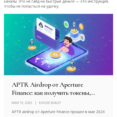
каналы. Это не гайд на быстрые деньги — это инструкция,
чтобы не попасться на удочку.
APTR Airdrop от Aperture
Finance: как получить токены,
условия и прогнозы цены
МАЯ 15, 2025
KAYLEE BAILEY
APTR airdrop от Aperture Finance прошел в мае 2024