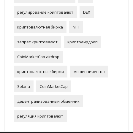
регулирование криптовалют
DEX
криптовалютная биржа
NFT
запрет криптовалют
криптоаирдроп
CoinMarketCap airdrop
криптовалютные биржи
мошенничество
Solana
CoinMarketCap
децентрализованный обменник
регуляция криптовалют