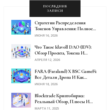
ПОСЛЕДНИЕ
ЗАПИСИ
Стратегии Распределения
Токенов Управления: Полное
Руководство Для Web3
ИЮНЯ 16, 2026
Проектов
Что Такое Idavoll DAO (IDV):
Обзор Проекта, Токена И
Перспектив
АПРЕЛЯ 12, 2026
FARA (Faraland) X BSC GameFi:
Все Детали Дропа И Как
Участвовать
ИЮНЯ 18, 2026
Blocktrade Криптобиржа:
Реальный Обзор, Плюсы И
Минусы В 2025 Году
МАРТА 11, 2025