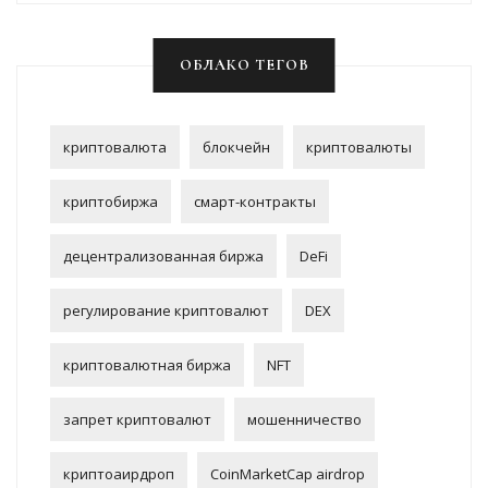
ОБЛАКО ТЕГОВ
криптовалюта
блокчейн
криптовалюты
криптобиржа
смарт-контракты
децентрализованная биржа
DeFi
регулирование криптовалют
DEX
криптовалютная биржа
NFT
запрет криптовалют
мошенничество
криптоаирдроп
CoinMarketCap airdrop