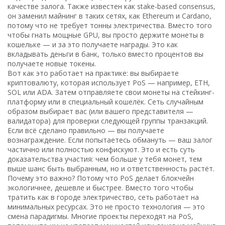
качестве залога
. Также известен как
stake-based consensus
,
он заменил майнинг в таких сетях, как Ethereum и Cardano,
потому что не требует тонны электричества.
Вместо того
чтобы гнать мощные GPU, вы просто держите монеты в
кошельке — и за это получаете награды. Это как
вкладывать деньги в банк, только вместо процентов вы
получаете новые токены.
Вот как это работает на практике: вы выбираете
криптовалюту, которая использует PoS — например, ETH,
SOL или ADA. Затем отправляете свои монеты на стейкинг-
платформу или в специальный кошелёк. Сеть случайным
образом выбирает вас (или вашего представителя —
валидатора) для проверки следующей группы транзакций.
Если всё сделано правильно — вы получаете
вознаграждение. Если попытаетесь обмануть — ваш залог
частично или полностью конфискуют. Это и есть суть
доказательства участия: чем больше у тебя монет, тем
выше шанс быть выбранным, но и ответственность растёт.
Почему это важно? Потому что PoS делает блокчейн
экологичнее, дешевле и быстрее. Вместо того чтобы
тратить как в городе электричество, сеть работает на
минимальных ресурсах. Это не просто технология — это
смена парадигмы. Многие проекты переходят на PoS,