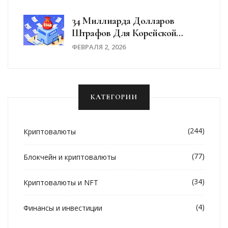
34 Миллиарда Долларов
Штрафов Для Корейской
Криптобиржи Upbit Из-За
ФЕВРАЛЯ 2, 2026
Нарушений KYC
КАТЕГОРИИ
(244)
Криптовалюты
(77)
Блокчейн и криптовалюты
(34)
Криптовалюты и NFT
(4)
Финансы и инвестиции