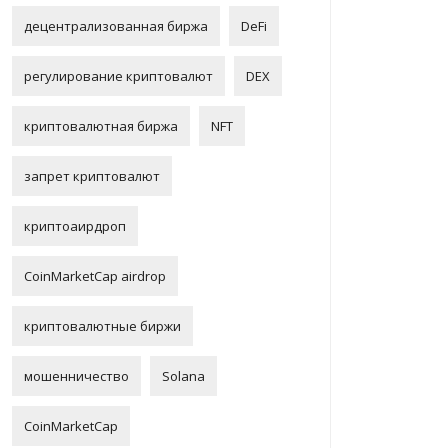
децентрализованная биржа
DeFi
регулирование криптовалют
DEX
криптовалютная биржа
NFT
запрет криптовалют
криптоаирдроп
CoinMarketCap airdrop
криптовалютные биржи
мошенничество
Solana
CoinMarketCap