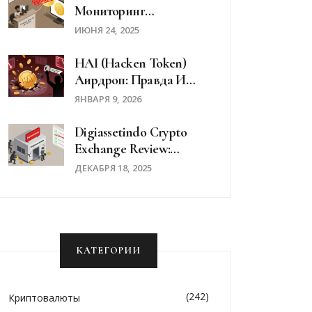
Мониторинг
Криптовалютных
ИЮНЯ 24, 2025
Транзакций: Что
Запрещено И Как Это
HAI (Hacken Token)
Работает
Аирдроп: Правда И
Ложь После Взлома
ЯНВАРЯ 9, 2026
Digiassetindo Crypto
Exchange Review:
Безопасно Ли
ДЕКАБРЯ 18, 2025
Использовать Эту
Биржу В 2025 Году?
КАТЕГОРИИ
(242)
Криптовалюты