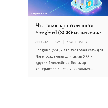
Что такое криптовалюта
Songbird (SGB): назначение,
как работает и зачем она
АВГУСТА 19, 2025
KAYLEE BAILEY
нужна
Songbird (SGB) - это тестовая сеть для
Flare, созданная для связи XRP и
других блокчейнов без смарт-
контрактов с DeFi. Уникальная
технология State Connector и FTSO
позволяют безопасно использовать
данные из других сетей. Токены
распределялись через аирдроп
держателям XRP.