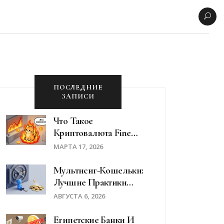
ПОСЛЕДНИЕ
ЗАПИСИ
Что Такое
Криптовалюта Fine
(FINE): Мем-Монета С
МАРТА 17, 2026
Сожженной
Ликвидностью
Мультисиг-Кошельки:
Лучшие Практики
Безопасности Для
АВГУСТА 6, 2026
Защиты Криптовалют
В 2026 Году
Египетские Банки И