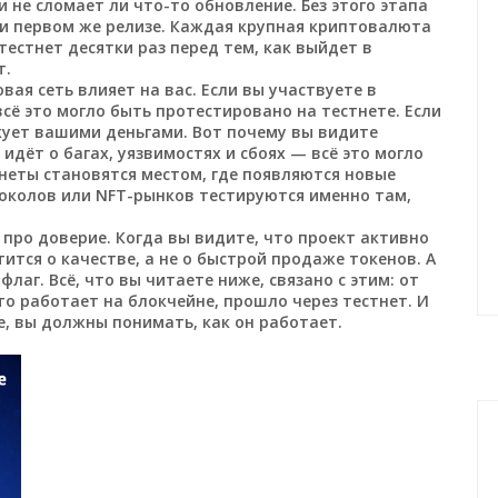
 не сломает ли что-то обновление. Без этого этапа
и первом же релизе. Каждая крупная криптовалюта
тестнет десятки раз перед тем, как выйдет в
т.
вая сеть влияет на вас. Если вы участвуете в
всё это могло быть протестировано на тестнете. Если
скует вашими деньгами. Вот почему вы видите
идёт о багах, уязвимостях и сбоях — всё это могло
тнеты становятся местом, где появляются новые
токолов или NFT-рынков тестируются именно там,
.
о про доверие. Когда вы видите, что проект активно
тится о качестве, а не о быстрой продаже токенов. А
флаг. Всё, что вы читаете ниже, связано с этим: от
то работает на блокчейне, прошло через тестнет. И
е, вы должны понимать, как он работает.