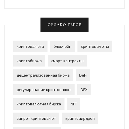
ОБЛАКО ТЕГОВ
криптовалюта
блокчейн
криптовалюты
криптобиржа
смарт-контракты
децентрализованная биржа
DeFi
регулирование криптовалют
DEX
криптовалютная биржа
NFT
запрет криптовалют
криптоаирдроп