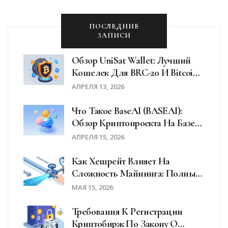
ПОСЛЕДНИЕ
ЗАПИСИ
Обзор UniSat Wallet: Лучший
Кошелек Для BRC-20 И Bitcoin
Ordinals
АПРЕЛЯ 13, 2026
Что Такое BaseAI (BASEAI):
Обзор Криптопроекта На Базе
Coinbase Base
АПРЕЛЯ 15, 2026
Как Хешрейт Влияет На
Сложность Майнинга: Полный
Разбор Механизма
МАЯ 15, 2026
Требования К Регистрации
Криптобирж По Закону О