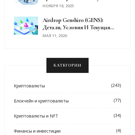
Платежных Услугах (PSA) В
НОЯБРЯ 18, 2025
Японии
Airdrop Genshiro (GENS):
Детали, Условия И Текущая
Стоимость Токена
МАЯ 11, 2026
КАТЕГОРИИ
(243)
Криптовалюты
(77)
Блокчейн и криптовалюты
(34)
Криптовалюты и NFT
(4)
Финансы и инвестиции