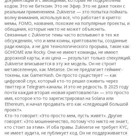
документации и с амбициями, которые не подкреплены
кодом.
Это не биткоин. Это не Эфир. Это не даже токен с
реальным применением. Zukiverse — это попытка поймать
волну внимания, используя всё, что работает в крипто:
мемы, FOMO, названия, похожие на популярные проекты, и
обещания, которые никто не может объяснить.
Связанные с Zukiverse темы часто всплывают в тех же
обсуждениях, что и
мем-коины
,
криптовалюты, созданные
ради юмора, а не для технологического прорыва
, такие как
GOHOME или Rocky. Они не имеют команды, не имеют
дорожной карты, и их цена — результат только спекуляций.
Zukiverse вписывается в эту же модель. Он не строит
метавселенную, как Metarise. Он не предлагает гейминг-
токены, как GamerHash. Он просто существует — как
цифровой слух, который кто-то решил оживить через
твиттер и Telegram-каналы. И это не редкость. В 2025 году
почти каждая вторая «новая криптовалюта» — это просто
имя, которое кто-то зарегистрировал на Solana или
Ethereum, и начал продавать его как «следующий большой
проект».
Кто-то говорит: «Это просто мем, пусть живёт». Другие
говорят: «Это мошенничество, потому что никто не знает,
кто стоит за этим». И оба правы. Zukiverse не требует KYC,
не имеет аудита, не публикует код. Он не поддерживается