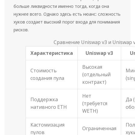
больше ликвидности именно тогда, когда она
нужнее всего. Однако здесь есть нюанс: сложность
хуков создает высокий порог входа для понимания
рисков.
Сравнение Uniswap v3 и Uniswap 
Характеристика
Uniswap v3
U
Высокая
Стоимость
Мин
(отдельный
создания пула
(sin
контракт)
Нет
Поддержка
Да 
(требуется
нативного ETH
обо
WETH)
Кастомизация
Пол
Ограниченная
пулов
хук