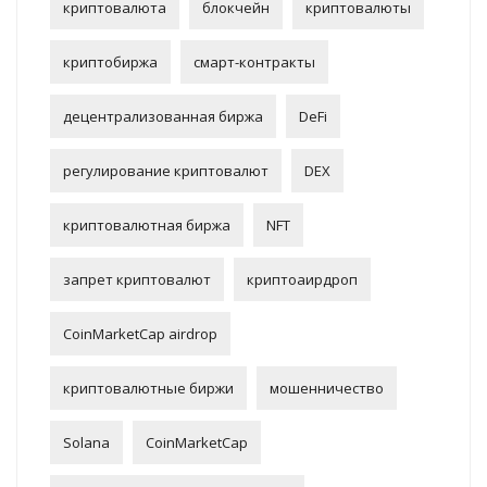
криптовалюта
блокчейн
криптовалюты
криптобиржа
смарт-контракты
децентрализованная биржа
DeFi
регулирование криптовалют
DEX
криптовалютная биржа
NFT
запрет криптовалют
криптоаирдроп
CoinMarketCap airdrop
криптовалютные биржи
мошенничество
Solana
CoinMarketCap