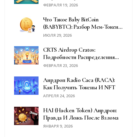
Основе Bitcoin И Ethereum
ФЕВРАЛЯ 19, 2026
Что Такое Baby BitCoin
(BABYBTC): Разбор Мем-Токена,
Риски И Перспективы
ИЮЛЯ 29, 2026
CRTS Airdrop Cratos:
Подробности Распределения
Токенов И Итоги События
ФЕВРАЛЯ 23, 2026
Аирдроп Radio Caca (RACA):
Как Получить Токены И NFT
АПРЕЛЯ 24, 2026
HAI (Hacken Token) Аирдроп:
Правда И Ложь После Взлома
ЯНВАРЯ 9, 2026