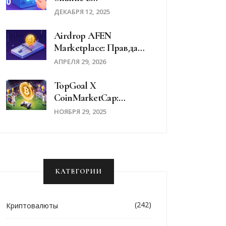
Криптовалютах:
ДЕКАБРЯ 12, 2025
Простое Объяснение
ZKP
Airdrop AFEN
Marketplace: Правда
Или Опасный Обман?
АПРЕЛЯ 29, 2026
TopGoal X
CoinMarketCap:
Подробности О
НОЯБРЯ 29, 2025
Третьем NFT-Эвенте И
Аирдропе GOAL
КАТЕГОРИИ
(242)
Криптовалюты