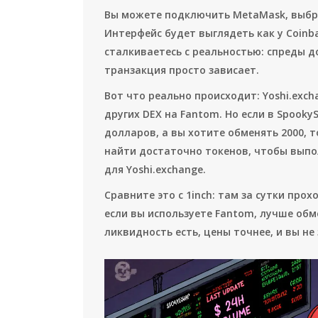
Вы можете подключить MetaMask, выбра
Интерфейс будет выглядеть как у Coinb
сталкиваетесь с реальностью: спреды д
транзакция просто зависает.
Вот что реально происходит: Yoshi.exc
других DEX на Fantom. Но если в Spooky
долларов, а вы хотите обменять 2000, 
найти достаточно токенов, чтобы выпол
для Yoshi.exchange.
Сравните это с 1inch: там за сутки прох
если вы используете Fantom, лучше об
ликвидность есть, цены точнее, и вы не