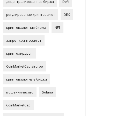
децентрализованная биржа
DeFi
регулирование криптовалют
DEX
криптовалютная биржа
NFT
запрет криптовалют
криптоаирдроп
CoinMarketCap airdrop
криптовалютные биржи
мошенничество
Solana
CoinMarketCap