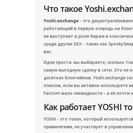
Что такое Yoshi.excha
Yoshi.exchange
- это
децентрализованны
работающий в первую очередь на блок
не выступает в роли биржи в классичес
среди других DEX - таких как SpookySwa
вас.
Идея проста: вы выбираете, сколько ток
самую выгодную сделку в сети. Это не н
десятках блокчейнов. Yoshi.exchange с
плюсом, если вы активно используете им
Fantom мало ликвидности - а её почти н
Как работает YOSHI т
YOSHI
- это токен, который используетс
привилегиям, не участвует в управлени