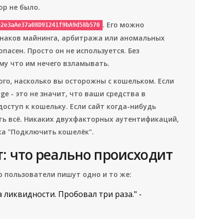
ор не было.
. Его можно
62e3aAe37a08D91241f9bA9d58b570
знаков майнинга, арбитража или аномальных
опасен. Просто он не используется. Без
ому что им нечего взламывать.
ого, насколько вы осторожны с кошельком. Если
e - это не значит, что ваши средства в
доступ к кошельку. Если сайт когда-нибудь
ь всё. Никаких двухфакторных аутентификаций,
ка "Подключить кошелёк".
: что реально происходит
ap пользователи пишут одно и то же:
 ликвидности. Пробовал три раза." -