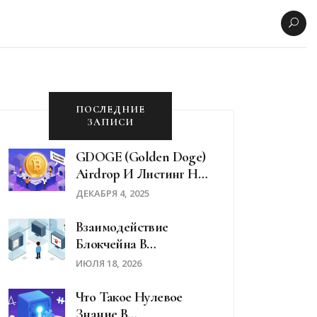
ПОСЛЕДНИЕ
ЗАПИСИ
GDOGE (Golden Doge)
Airdrop И Листинг На
CoinMarketCap: Правда
ДЕКАБРЯ 4, 2025
О Токене, Который
Никто Не Использует
Взаимодействие
Блокчейна В
Медицинских Записях:
ИЮЛЯ 18, 2026
Как Технология Решает
Проблему
Что Такое Нулевое
Фрагментации Данных
Знание В