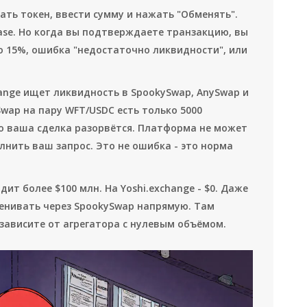
ть токен, ввести сумму и нажать "Обменять".
ase. Но когда вы подтверждаете транзакцию, вы
о 15%, ошибка "недостаточно ликвидности", или
hange ищет ликвидность в SpookySwap, AnySwap и
Swap на пару WFT/USDC есть только 5000
то ваша сделка разорвётся. Платформа не может
нить ваш запрос. Это не ошибка - это норма
одит более $100 млн. На Yoshi.exchange - $0. Даже
менивать через SpookySwap напрямую. Там
 зависите от агрегатора с нулевым объёмом.