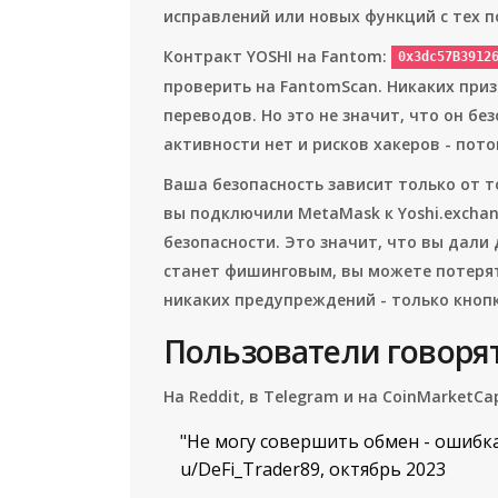
исправлений или новых функций с тех п
Контракт YOSHI на Fantom:
0x3dc57B3912
проверить на FantomScan. Никаких при
переводов. Но это не значит, что он без
активности нет и рисков хакеров - пот
Ваша безопасность зависит только от т
вы подключили MetaMask к Yoshi.exchang
безопасности. Это значит, что вы дали 
станет фишинговым, вы можете потерят
никаких предупреждений - только кноп
Пользователи говорят
На Reddit, в Telegram и на CoinMarketC
"Не могу совершить обмен - ошибка
u/DeFi_Trader89, октябрь 2023