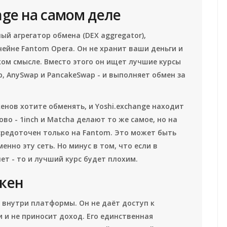
nge на самом деле
й агрегатор обмена (DEX aggregator),
чейне Fantom Opera
. Он не хранит ваши деньги и
ком смысле. Вместо этого он ищет лучшие курсы
p, AnySwap и PancakeSwap - и выполняет обмен за
енов хотите обменять, и Yoshi.exchange находит
ово - 1inch и Matcha делают то же самое, но на
осредоточен только на Fantom. Это может быть
енно эту сеть. Но минус в том, что если в
ет - то и лучший курс будет плохим.
окен
я внутри платформы. Он не даёт доступ к
и и не приносит доход. Его единственная