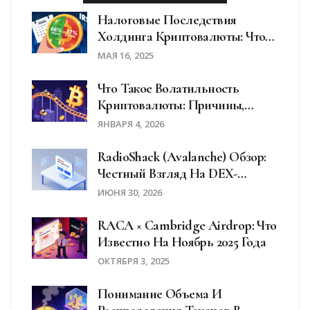
Налоговые Последствия
Холдинга Криптовалюты: Что
Нужно Знать В 2025 Году
МАЯ 16, 2025
Что Такое Волатильность
Криптовалюты: Причины,
Риски И Как С Ней Жить
ЯНВАРЯ 4, 2026
RadioShack (Avalanche) Обзор:
Честный Взгляд На DEX-
Агрегатор Для Бизнеса
ИЮНЯ 30, 2026
RACA × Cambridge Airdrop: Что
Известно На Ноябрь 2025 Года
ОКТЯБРЯ 3, 2025
Понимание Объема И