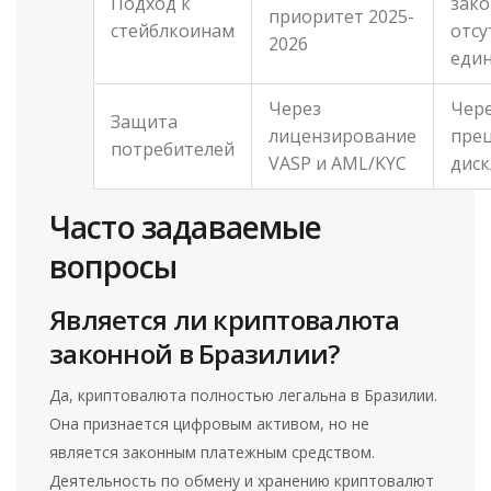
Подход к
зако
приоритет 2025-
стейблкоинам
отсу
2026
еди
Через
Чере
Защита
лицензирование
пре
потребителей
VASP и AML/KYC
дис
Часто задаваемые
вопросы
Является ли криптовалюта
законной в Бразилии?
Да, криптовалюта полностью легальна в Бразилии.
Она признается цифровым активом, но не
является законным платежным средством.
Деятельность по обмену и хранению криптовалют