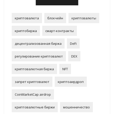
криптовалюта
блокчейн
криптовалюты
криптобиржа
смарт-контракты
децентрализованная биржа
DeFi
регулирование криптовалют
DEX
криптовалютная биржа
NFT
запрет криптовалют
криптоаирдроп
CoinMarketCap airdrop
криптовалютные биржи
мошенничество