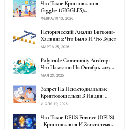
Что Такое Криптовалюта
Giggles (GIGGLES):
Особенности, Рынок И Риски
ФЕВРАЛЯ 13, 2026
Исторический Анализ Биткоин-
Халвинга: Что Было И Что Будет
МАРТА 25, 2026
Polytrade Community Airdrop:
Что Известно На Октябрь 2025
Года
МАЯ 29, 2025
Запрет На Некастодиальные
Криптокошельки В Индии:
Миф Или Реальность? Разбор
ИЮЛЯ 19, 2026
Регуляторной Ситуации
Что Такое DEUS Finance (DEUS)
- Криптовалюта И Экосистема