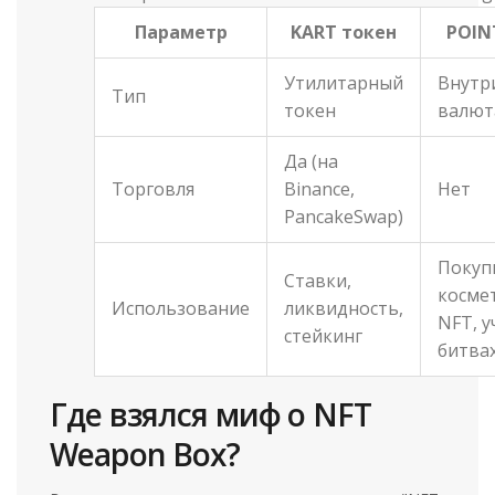
Параметр
KART токен
POIN
Утилитарный
Внутр
Тип
токен
валют
Да (на
Торговля
Binance,
Нет
PancakeSwap)
Покуп
Ставки,
косме
Использование
ликвидность,
NFT, у
стейкинг
битва
Где взялся миф о NFT
Weapon Box?