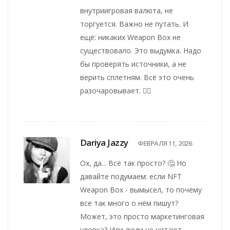
внутриигровая валюта, не
торгуется. Важно не путать. И
ещё: никаких Weapon Box не
существовало. Это выдумка. Надо
бы проверять источники, а не
верить сплетням. Всё это очень
разочаровывает. 🤦‍♀️
Dariya Jazzy
ФЕВРАЛЯ 11, 2026
Ох, да... Всё так просто? 🤔 Но
давайте подумаем: если NFT
Weapon Box - вымысел, то почему
все так много о нём пишут?
Может, это просто маркетинговая
уловка? Или люди не читают