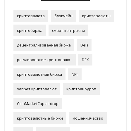
криптовалюта
блокчейн
криптовалюты
криптобиржа
смарт-контракты
децентрализованная биржа
DeFi
регулирование криптовалют
DEX
криптовалютная биржа
NFT
запрет криптовалют
криптоаирдроп
CoinMarketCap airdrop
криптовалютные биржи
мошенничество