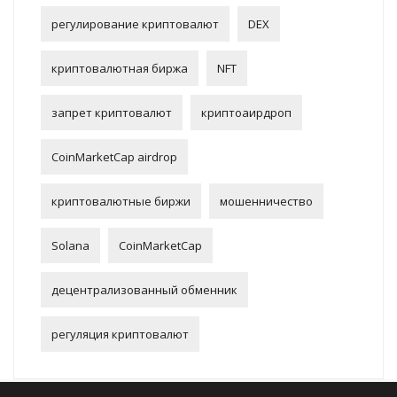
регулирование криптовалют
DEX
криптовалютная биржа
NFT
запрет криптовалют
криптоаирдроп
CoinMarketCap airdrop
криптовалютные биржи
мошенничество
Solana
CoinMarketCap
децентрализованный обменник
регуляция криптовалют