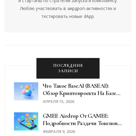
и стартапы по стратегии запуска и комплаенсу.
Люблю участвовать в аирдроп-активностях и
тестировать новые dApp.
ПОСЛЕДНИЕ
ЗАПИСИ
Что Такое BaseAI (BASEAI):
Обзор Криптопроекта На Базе
Coinbase Base
АПРЕЛЯ 15, 2026
GMEE Airdrop От GAMEE:
Подробности Раздачи Токенов
И Как Участвовать В WATCoin
ФЕВРАЛЯ 9, 2026