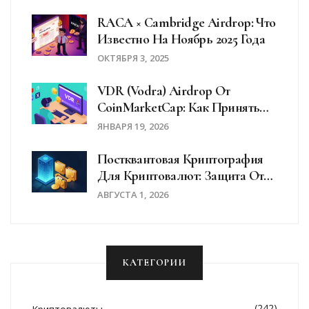
RACA × Cambridge Airdrop: Что
Известно На Ноябрь 2025 Года
ОКТЯБРЯ 3, 2025
VDR (Vodra) Airdrop От
CoinMarketCap: Как Принять
Участие И Что Получить
ЯНВАРЯ 19, 2026
Постквантовая Криптография
Для Криптовалют: Защита От
Квантовых Угроз
АВГУСТА 1, 2026
КАТЕГОРИИ
(242)