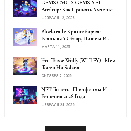
GEMS CMC X GEMS NFT
Airdrop: Как Принять Участие
И Что Дают Награды На
ФЕВРАЛЯ 12, 2026
Платформе GEMS Esports 3.0
Blocktrade Криптобиржа:
Реальный Обзор, Плюсы И
Минусы В 2025 Году
МАРТА 11, 2025
Что Такое Wulfy (WULFY) - Мем-
Токен На Solana
ОКТЯБРЯ 7, 2025
NFT-Билеты: Платформы И
Решения 2026 Года
ФЕВРАЛЯ 24, 2026