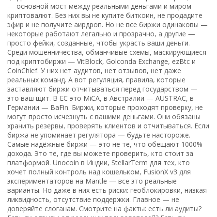
— основной мост между реальными деньгами и миром
криптовалют. Без них вы не купите биткоин, не продадите
эфир и не получите аирдроп. Но не все биржи одинаковы —
некоторые работают легально и прозрачно, а другие —
просто фейки, созданные, чтобы украсть ваши деньги.
Среди
мошенничества
,
обманчивые схемы, маскирующиеся
под криптобиржи
— VitBlock, Golconda Exchange, ezBtc и
CoinChief. У них нет аудитов, нет отзывов, нет даже
реальных команд. А вот
регуляция
,
правила, которые
заставляют биржи отчитываться перед государством
—
это ваш щит. В ЕС это MiCA, в Австралии — AUSTRAC, в
Германии — BaFin. Биржи, которые проходят проверку, не
могут просто исчезнуть с вашими деньгами. Они обязаны
хранить резервы, проверять клиентов и отчитываться. Если
биржа не упоминает регулятора — будьте настороже.
Самые надёжные биржи — это не те, что обещают 1000%
дохода. Это те, где вы можете проверить, кто стоит за
платформой. Unocoin в Индии, StellarTerm для тех, кто
хочет полный контроль над кошельком, FusionX v3 для
экспериментаторов на Mantle — всё это реальные
варианты. Но даже в них есть риски: геоблокировки, низкая
ликвидность, отсутствие поддержки. Главное — не
доверяйте слоганам. Смотрите на факты: есть ли аудиты?