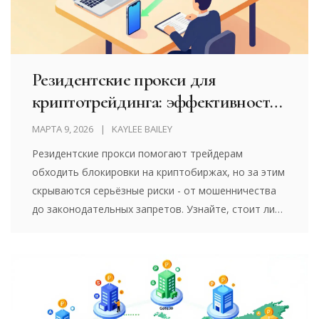
Резидентские прокси для
криптотрейдинга: эффективность
и риски
МАРТА 9, 2026
KAYLEE BAILEY
Резидентские прокси помогают трейдерам
обходить блокировки на криптобиржах, но за этим
скрываются серьёзные риски - от мошенничества
до законодательных запретов. Узнайте, стоит ли
их использовать в 2026 году.