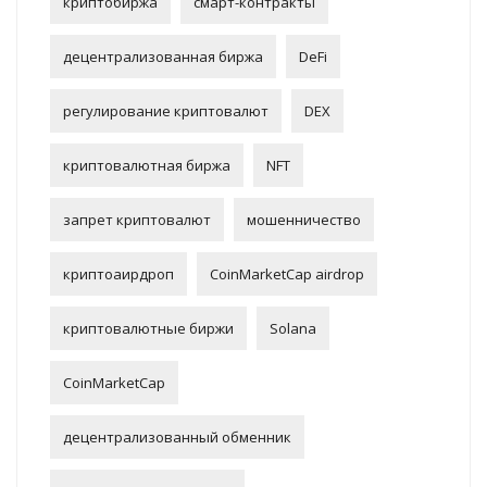
криптобиржа
смарт-контракты
децентрализованная биржа
DeFi
регулирование криптовалют
DEX
криптовалютная биржа
NFT
запрет криптовалют
мошенничество
криптоаирдроп
CoinMarketCap airdrop
криптовалютные биржи
Solana
CoinMarketCap
децентрализованный обменник