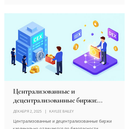
не спекуляция - это выживание.
Централизованные и
децентрализованные биржи:
полное сравнение
ДЕКАБРЯ 2, 2025
KAYLEE BAILEY
Централизованные и децентрализованные биржи
кардинально отличаются по безопасности,