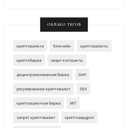
ОБЛАКО ТЕГОВ
криптовалюта
блокчейн
криптовалюты
криптобиржа
смарт-контракты
децентрализованная биржа
DeFi
регулирование криптовалют
DEX
криптовалютная биржа
NFT
запрет криптовалют
криптоаирдроп