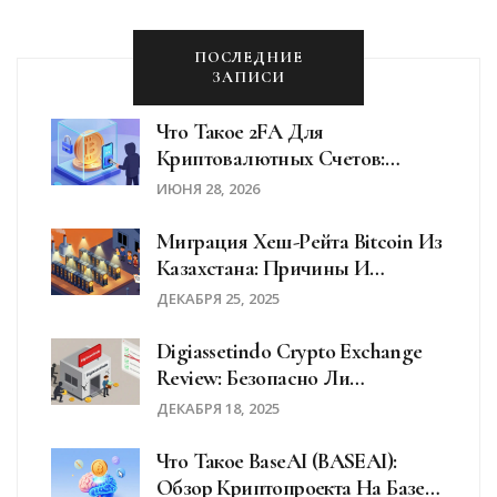
ПОСЛЕДНИЕ
ЗАПИСИ
Что Такое 2FA Для
Криптовалютных Счетов:
Полное Руководство По Защите
ИЮНЯ 28, 2026
Миграция Хеш-Рейта Bitcoin Из
Казахстана: Причины И
Последствия
ДЕКАБРЯ 25, 2025
Digiassetindo Crypto Exchange
Review: Безопасно Ли
Использовать Эту Биржу В 2025
ДЕКАБРЯ 18, 2025
Году?
Что Такое BaseAI (BASEAI):
Обзор Криптопроекта На Базе