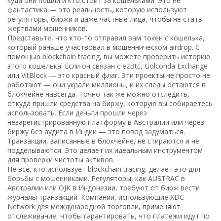
куда они пошли и кто стоит за кошельками
. Это не
фантастика — это реальность, которую используют
регуляторы, биржи и даже частные лица, чтобы не стать
жертвами мошенников.
Представьте, что кто-то отправил вам токен с кошелька,
который раньше участвовал в мошенническом airdrop. С
помощью
blockchain tracing
,
вы можете проверить историю
этого кошелька
. Если он связан с ezBtc, Golconda Exchange
или VitBlock — это красный флаг. Эти проекты не просто не
работают — они украли миллионы, и их следы остаются в
блокчейне навсегда. Точно так же можно отследить,
откуда пришли средства на биржу, которую вы собираетесь
использовать. Если деньги прошли через
незарегистрированную платформу в Австралии или через
биржу без аудита в Индии — это повод задуматься.
Транзакции
,
записанные в блокчейне, не стираются и не
подделываются
. Это делает их идеальным инструментом
для проверки чистоты активов.
Не все, кто использует
blockchain tracing
,
делает это для
борьбы с мошенниками
. Регуляторы, как AUSTRAC в
Австралии или OJK в Индонезии, требуют от бирж вести
журналы транзакций. Компании, использующие XDC
Network для международной торговли, применяют
отслеживание, чтобы гарантировать, что платежи идут по