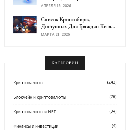
Coinbase Base
АПРЕЛЯ 15, 2026
Список Криптобирж,
Доступных Для Граждан Китая
В 2025 Году
МАРТА 21, 2026
КАТЕГОРИИ
(242)
Криптовалюты
(76)
Блокчейн и криптовалюты
(34)
Криптовалюты и NFT
(4)
Финансы и инвестиции