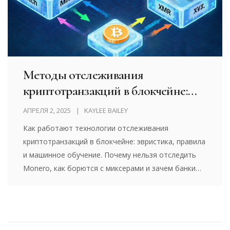
Методы отслеживания
криптотранзакций в блокчейне:
как работают технологии анализа
АПРЕЛЯ 2, 2025
KAYLEE BAILEY
на цепочке
Как работают технологии отслеживания
криптотранзакций в блокчейне: эвристика, правила
и машинное обучение. Почему нельзя отследить
Monero, как борются с миксерами и зачем банки
тратят миллионы на аналитику.