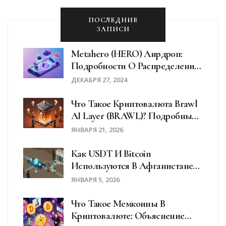
ПОСЛЕДНИЕ
ЗАПИСИ
Metahero (HERO) Аирдроп:
Подробности О Распределении
Токенов И Как Участвовать
ДЕКАБРЯ 27, 2024
Что Такое Криптовалюта Brawl
AI Layer (BRAWL)? Подробный
Разбор Проекта
ЯНВАРЯ 21, 2026
Как USDT И Bitcoin
Используются В Афганистане
Для Переводов Денег Вопреки
ЯНВАРЯ 5, 2026
Запрету
Что Такое Мемкоины В
Криптовалюте: Объяснение