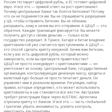
Россия тестирует цифровой рубль, а ЕС готовит цифровой
евро. И всё это — прямой ответ на рост криптовалют.
Почему центральные банки так боятся биткоина? Потому
что он не подчиняется им. Вы не спрашиваете разрешения
у ЦБ, чтобы отправить биткоин. Вы не обязаны
раскрывать, кому и зачем вы его отправили. А ЦБЦП — это
обратное. Каждая транзакция фиксируется. Вы можете
получить доступ к своим деньгам — только если
государство разрешит. В Тунисе, Катаре и Китае владение
криптовалютой уже считается преступлением. А ЦБЦП —
это способ сделать крипту ненужной. Зачем вам биткоин,
если у вас есть цифровой рубль, который можно
заморозить, если вы критикуете правительство?
ЦБЦП не просто конкурирует с криптовалютами — он
уничтожает их основу.
Центральный банк
,
государственная
организация, контролирующая денежную массу, кредиты и
валютный курс
больше не просто печатает деньги. Он
управляет ими в реальном времени.
Регуляция
,
набор
правил, которые определяют, кто может использовать
криптовалюты и как
становится всё жёстче. Австралия
требует регистрации бирж через AUSTRAC. Аргентина
отрезала крипту от банков. И всё это — часть глобальной
стратегии: убрать анонимность, усилить контроль,
уничтожить альтернативы.