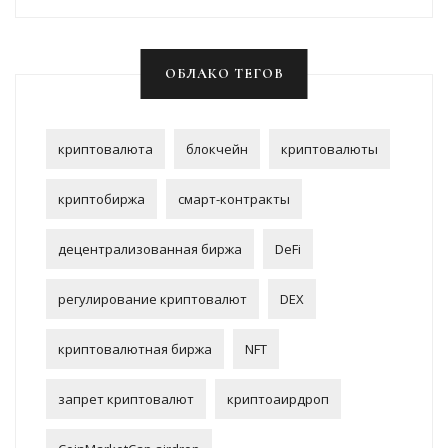
ОБЛАКО ТЕГОВ
криптовалюта
блокчейн
криптовалюты
криптобиржа
смарт-контракты
децентрализованная биржа
DeFi
регулирование криптовалют
DEX
криптовалютная биржа
NFT
запрет криптовалют
криптоаирдроп