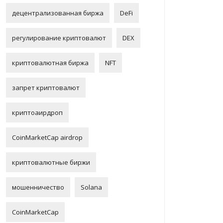
децентрализованная биржа
DeFi
регулирование криптовалют
DEX
криптовалютная биржа
NFT
запрет криптовалют
криптоаирдроп
CoinMarketCap airdrop
криптовалютные биржи
мошенничество
Solana
CoinMarketCap