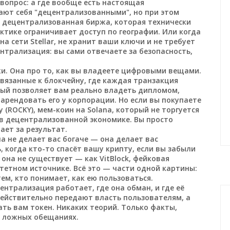
вопрос: а где вообще есть настоящая
ают себя "децентрализованными", но при этом
,
децентрализованная биржа, которая технически
актике ограничивает доступ по географии
. Или когда
а сети Stellar, не хранит ваши ключи и не требует
трализация: вы сами отвечаете за безопасность,
и. Она про то, как вы владеете цифровыми вещами.
язанные к блокчейну, где каждая транзакция
ый позволяет вам реально владеть дипломом,
арендовать его у корпорации. Но если вы покупаете
y (ROCKY)
,
мем-коин на Solana, который не торгуется
в децентрализованной экономике. Вы просто
чает за результат.
а не делает вас богаче — она делает вас
 когда кто-то спасёт вашу крипту, если вы забыли
и она не существует — как
VitBlock
,
фейковая
итетном источнике
. Всё это — части одной картины:
ем, кто понимает, как ею пользоваться.
ентрализация работает, где она обман, и где её
действительно передают власть пользователям, а
ть вам токен. Никаких теорий. Только факты,
а ложных обещаниях.