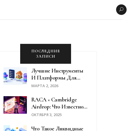
ПОСЛЕДНИЕ
ЗАПИСИ
Лучшие Инструменты
И Платформы Для
Управления DAO В
МАРТА 2, 2026
2026 Году
RACA × Cambridge
Airdrop: Что Известно
На Ноябрь 2025 Года
ОКТЯБРЯ 3, 2025
Что Такое Ликвидные