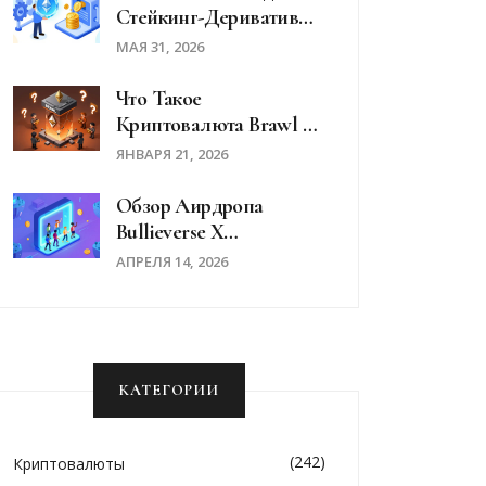
Стейкинг-Деривативы
(LSD): Полное
МАЯ 31, 2026
Руководство
Что Такое
Криптовалюта Brawl AI
Layer (BRAWL)?
ЯНВАРЯ 21, 2026
Подробный Разбор
Проекта
Обзор Аирдропа
Bullieverse X
CoinMarketCap: Как
АПРЕЛЯ 14, 2026
Участвовать В Турнире
Fresh Blood
КАТЕГОРИИ
(242)
Криптовалюты