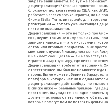
забрать ваши монеты. Но тут же возникает 
децентрализация? Столько проектов назыв
блокируют пользователей из США, как
dYdX
работает через смарт-контракты, но на пр
биржа
StellarTerm
,
интерфейс для торговли н
регистрации
— вот это уже настоящая децен
никто не вмешивается.
Децентрализация — это не только про бирж
NFT
,
неуничтожимые цифровые активы, прив
записана навсегда
— это инструмент, котор
артом или игровым предметом, а не просто 
мем-коин с нулевой ликвидностью, как
Rock
и не имеет сообщества
— вы не участвуете 
играете в азартную игру, где никто не отве
Децентрализация требует от вас знаний. Он
ответственнее. Вы больше не можете ждать,
пароль. Вы не можете обвинить биржу, есл
платформа, которой нет ни в одном автор
децентрализация даёт свободу, но только т
В списке ниже — реальные примеры: где дец
просто нет. Вы увидите, как одни проекты 
другие — используют эту идею, чтобы прода
которые помогут вам не потерять деньги н