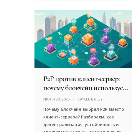
создают новое поколение доверия.
P2P против клиент-сервер:
почему блокчейн использует
P2P
ИЮЛЯ 20, 2025
KAYLEE BAILEY
Почему блокчейн выбрал P2P вместо
клиент-сервера? Разбираем, как
децентрализация, устойчивость и