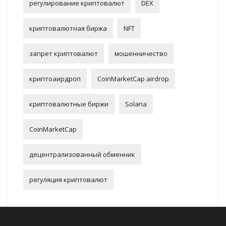
регулирование криптовалют
DEX
криптовалютная биржа
NFT
запрет криптовалют
мошенничество
криптоаирдроп
CoinMarketCap airdrop
криптовалютные биржи
Solana
CoinMarketCap
децентрализованный обменник
регуляция криптовалют