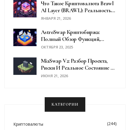
Что Такое Криптовалюта Brawl
AI Layer (BRAWL): Реальность
Или Мошенничество?
ЯНВАРЯ 21, 2026
AstroSwap Криптобиржа:
Полный Обзор Функций,
Плюсов И Рисков В 2025 Году
ОКТЯБРЯ 23, 2025
MiaSwap V2: Разбор Проекта,
Риски И Реальное Состояние В
2026 Году
ИЮНЯ 21, 2026
КАТЕГОРИИ
(244)
Криптовалюты