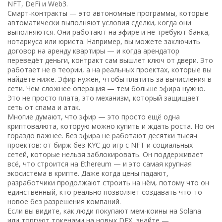
NFT, DeFi и Web3.
Смарт-контракты — это автономные программы, которые
автоматически выполняют условия сделки, когда они
выполняются. Они работают на эфире и не требуют банка,
нотариуса или юриста. Например, вы можете заключить
договор на аренду квартиры — и когда арендатор
переведёт деньги, контракт сам вышлет ключ от двери. Это
работает не в теории, а на реальных проектах, которые вы
найдёте ниже. Эфир нужен, чтобы платить за вычисления в
сети. Чем сложнее операция — тем больше эфира нужно.
Это не просто плата, это механизм, который защищает
сеть от спама и атак.
Многие думают, что эфир — это просто ещё одна
криптовалюта, которую можно купить и ждать роста. Но он
гораздо важнее. Без эфира не работают десятки тысяч
проектов: от бирж без KYC до игр с NFT и социальных
сетей, которые нельзя заблокировать. Он поддерживает
всё, что строится на Ethereum — и это самая крупная
экосистема в крипте. Даже когда цены падают,
разработчики продолжают строить на нём, потому что он
единственный, кто реально позволяет создавать что-то
новое без разрешения компаний.
Если вы видите, как люди покупают мем-коины на Solana
или торгуют токенами на новых DEX, знайте —