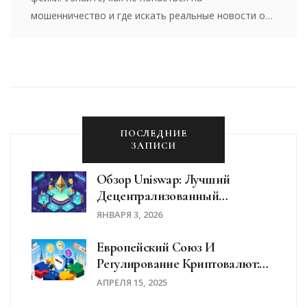
мошенничество и где искать реальные новости о
RACA.
ПОСЛЕДНИЕ
ЗАПИСИ
Обзор Uniswap: Лучший
Децентрализованный
Обменник Криптовалют В 2026
ЯНВАРЯ 3, 2026
Году
Европейский Союз И
Регулирование Криптовалют:
Что Такое MiCA И Как Это
АПРЕЛЯ 15, 2025
Влияет На Рынок