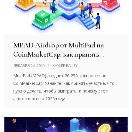
MPAD Airdrop от MultiPad на
CoinMarketCap: как принять
участие и что нужно знать в 2025
ДЕКАБРЯ 24, 2025
KAYLEE BAILEY
году
MultiPad (MPAD) раздает 20 250 токенов через
CoinMarketCap. Узнайте, как принять участие, что
нужно делать, чтобы выиграть, и почему этот
airdrop важен в 2025 году.