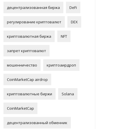
децентрализованная биржа
DeFi
регулирование криптовалют
DEX
криптовалютная биржа
NFT
запрет криптовалют
мошенничество
криптоаирдроп
CoinMarketCap airdrop
криптовалютные биржи
Solana
CoinMarketCap
децентрализованный обменник