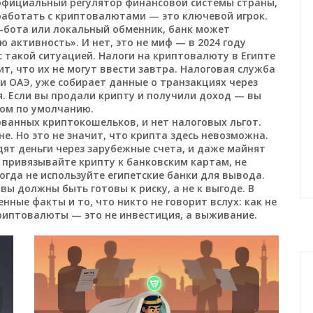
официальный регулятор финансовой системы страны,
 работать с криптовалютами
— это ключевой игрок.
m-бота или локальный обменник, банк может
 активность». И нет, это не миф — в 2024 году
с такой ситуацией. Налоги на криптовалюту в Египте
т, что их не могут ввести завтра.
Налоговая служба
и ОАЭ, уже собирает данные о транзакциях через
я
. Если вы продали крипту и получили доход — вы
ом по умолчанию.
ованных криптокошельков, и нет налоговых льгот.
не. Но это не значит, что крипта здесь невозможна.
ят деньги через зарубежные счета, и даже майнят
е привязывайте крипту к банковским картам, не
когда не используйте египетские банки для вывода.
вы должны быть готовы к риску, а не к выгоде. В
нные факты и то, что никто не говорит вслух: как не
 криптовалюты — это не инвестиция, а выживание.