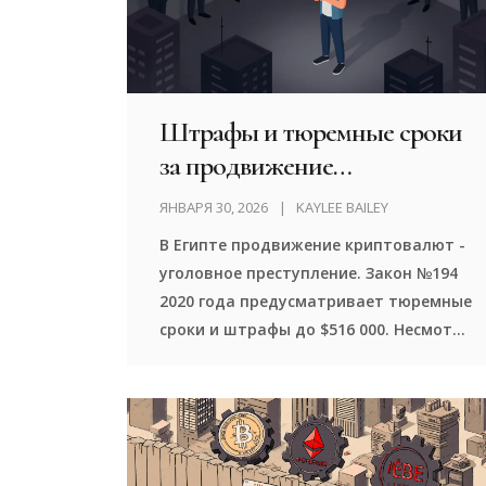
Штрафы и тюремные сроки
за продвижение
криптовалют в Египте
ЯНВАРЯ 30, 2026
KAYLEE BAILEY
В Египте продвижение криптовалют -
уголовное преступление. Закон №194
2020 года предусматривает тюремные
сроки и штрафы до $516 000. Несмотря
на это, миллионы египтян используют
криптовалюты. Почему власти так
жестко борются с этим и как избежать
наказания?