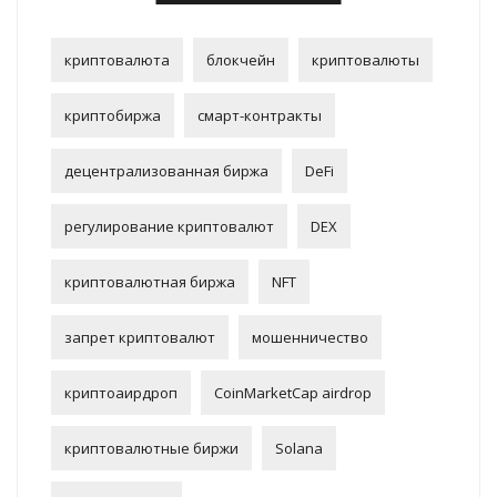
криптовалюта
блокчейн
криптовалюты
криптобиржа
смарт-контракты
децентрализованная биржа
DeFi
регулирование криптовалют
DEX
криптовалютная биржа
NFT
запрет криптовалют
мошенничество
криптоаирдроп
CoinMarketCap airdrop
криптовалютные биржи
Solana