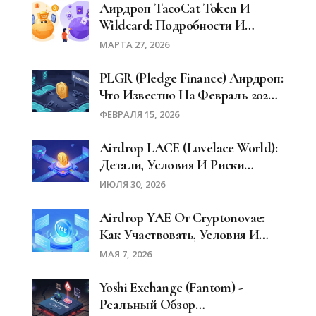
Аирдроп TacoCat Token И
Wildcard: Подробности И
Отличия
МАРТА 27, 2026
PLGR (Pledge Finance) Аирдроп:
Что Известно На Февраль 2026
Года
ФЕВРАЛЯ 15, 2026
Airdrop LACE (Lovelace World):
Детали, Условия И Риски
Участия В 2026 Году
ИЮЛЯ 30, 2026
Airdrop YAE От Cryptonovae:
Как Участвовать, Условия И
Риски В 2026 Году
МАЯ 7, 2026
Yoshi Exchange (Fantom) -
Реальный Обзор