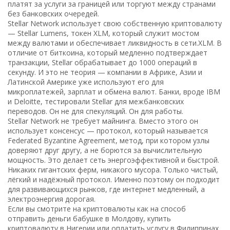
платят за услуги за границей или торгуют между странами
без банковских очередей.
Stellar Network использует свою собственную криптовалюту
—
Stellar Lumens
,
токен XLM, который служит мостом
между валютами и обеспечивает ликвидность в сети
.
XLM
. В
отличие от биткоина, который медленно подтверждает
транзакции, Stellar обрабатывает до 1000 операций в
секунду. И это не теория — компании в Африке, Азии и
Латинской Америке уже используют его для
микроплатежей, зарплат и обмена валют. Банки, вроде IBM
и Deloitte, тестировали Stellar для межбанковских
переводов. Он не для спекуляций. Он для работы.
Stellar Network не требует майнинга. Вместо этого он
использует консенсус — протокол, который называется
Federated Byzantine Agreement
,
метод, при котором узлы
доверяют друг другу, а не борются за вычислительную
мощность
. Это делает сеть энергоэффективной и быстрой.
Никаких гигантских ферм, никакого мусора. Только чистый,
лёгкий и надёжный протокол. Именно поэтому он подходит
для развивающихся рынков, где интернет медленный, а
электроэнергия дорогая.
Если вы смотрите на криптовалюты как на способ
отправить деньги бабушке в Молдову, купить
криптовалюту в Нигерии или оплатить услугу в Филиппинах