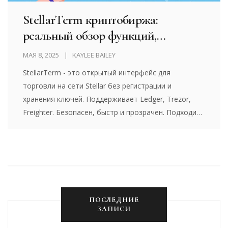
StellarTerm криптобиржа:
реальный обзор функций,
безопасности и удобства
МАЯ 8, 2025
KAYLEE BAILEY
StellarTerm - это открытый интерфейс для
торговли на сети Stellar без регистрации и
хранения ключей. Поддерживает Ledger, Trezor,
Freighter. Безопасен, быстр и прозрачен. Подходит
для тех, кто ценит контроль над активами.
ПОСЛЕДНИЕ
ЗАПИСИ