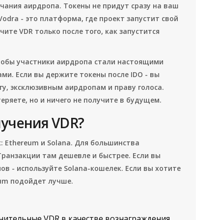
нчания аирдропа. Токены не придут сразу на ваш
odra - это платформа, где проект запустит свой
олучите VDR только после того, как запустится
чтобы участники аирдропа стали настоящими
ами. Если вы держите токены после IDO - вы
нгу, эксклюзивным аирдропам и праву голоса.
теряете, но и ничего не получите в будущем.
лучения VDR?
: Ethereum и Solana. Для большинства
Транзакции там дешевле и быстрее. Если вы
в - используйте Solana-кошелек. Если вы хотите
eum подойдет лучше.
нительные VDR в качестве вознаграждения.