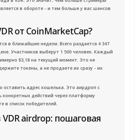
ада в VDR. Это значит: чем больше стримеры
ляется в обороте - и тем больше у вас шансов
VDR от CoinMarketCap?
тся в ближайшие недели. Всего раздается 4 347
 цене. Участников выберут 1 500 человек. Каждый
римерно $3,18 на текущий момент. Это не
держите токены, а не продаете их сразу - их
то оставить адрес кошелька. Это аирдроп с
ь конкретных действий через платформу
те в список победителей.
 VDR airdrop: пошаговая