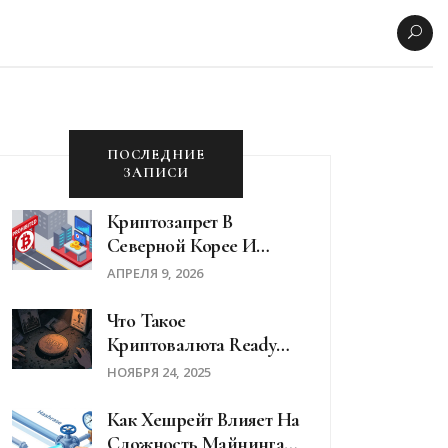
ПОСЛЕДНИЕ
ЗАПИСИ
Криптозапрет В
Северной Корее И
Государственные
АПРЕЛЯ 9, 2026
Хакерские Атаки: Как
Пхеньян Обходит
Что Такое
Санкции
Криптовалюта Ready
Player One (RP1):
НОЯБРЯ 24, 2025
Реальность И Риски
Как Хешрейт Влияет На
Сложность Майнинга: