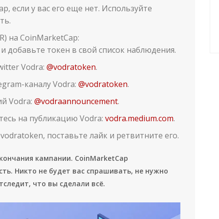
p, если у вас его еще нет. Используйте
ть.
R) на CoinMarketCap:
и добавьте токен в свой список наблюдения.
tter Vodra:
@vodratoken
.
egram-каналу Vodra:
@vodratoken
.
й Vodra:
@vodraannouncement
.
есь на публикацию Vodra:
vodra.medium.com
.
odratoken, поставьте лайк и ретвитните его.
окончания кампании. CoinMarketCap
ть. Никто не будет вас спрашивать, не нужно
следит, что вы сделали всё.