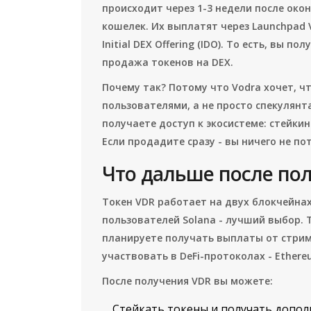
происходит через 1-3 недели после око
кошелек. Их выплатят через Launchpad V
Initial DEX Offering (IDO). То есть, вы п
продажа токенов на DEX.
Почему так? Потому что Vodra хочет, 
пользователями, а не просто спекулянт
получаете доступ к экосистеме: стейки
Если продадите сразу - вы ничего не по
Что дальше после по
Токен VDR работает на двух блокчейнах
пользователей Solana - лучший выбор. 
планируете получать выплаты от стримо
участвовать в DeFi-протоколах - Ether
После получения VDR вы можете:
Стейкать токены и получать допол