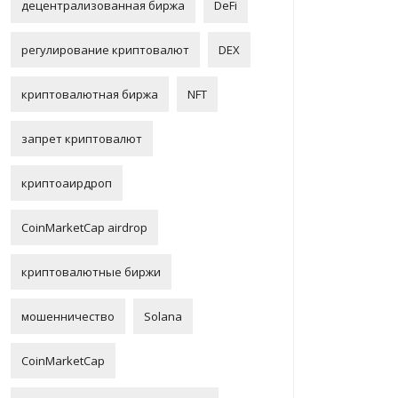
децентрализованная биржа
DeFi
регулирование криптовалют
DEX
криптовалютная биржа
NFT
запрет криптовалют
криптоаирдроп
CoinMarketCap airdrop
криптовалютные биржи
мошенничество
Solana
CoinMarketCap