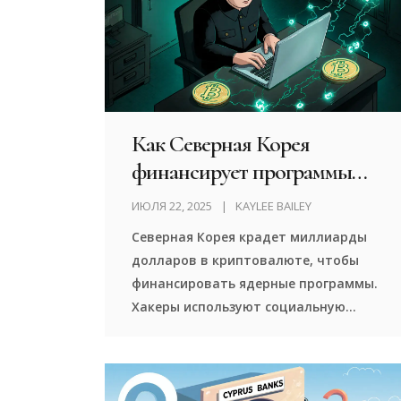
Как Северная Корея
финансирует программы
ОМП с помощью
ИЮЛЯ 22, 2025
KAYLEE BAILEY
украденной криптовалюты
Северная Корея крадет миллиарды
долларов в криптовалюте, чтобы
финансировать ядерные программы.
Хакеры используют социальную
инженерию, миксеры и
децентрализованные сети, чтобы
обойти санкции. Это не преступность
- это государственная стратегия.