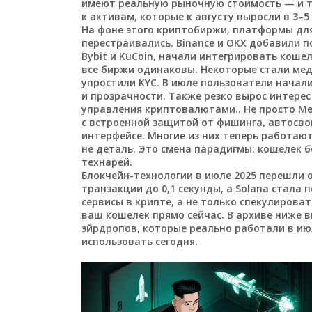
имеют реальную рыночную стоимость — и те
к активам, которые к августу выросли в 3–5 
На фоне этого
криптобиржи
,
платформы для
перестраивались. Binance и OKX добавили п
Bybit и KuCoin, начали интегрировать коше
все биржи одинаковы. Некоторые стали мед
упростили KYC. В июле пользователи начали
и прозрачности. Также резко вырос интерес
управления криптовалютами
.
. Не просто M
с встроенной защитой от фишинга, автосво
интерфейсе. Многие из них теперь работают
не деталь. Это смена парадигмы: кошелек
технарей.
Блокчейн-технологии в июле 2025 перешли о
транзакции до 0,1 секунды, а Solana стала
сервисы в крипте, а не только спекулироват
ваш кошелек прямо сейчас. В архиве ниже в
эйрдропов, которые реально работали в июл
использовать сегодня.