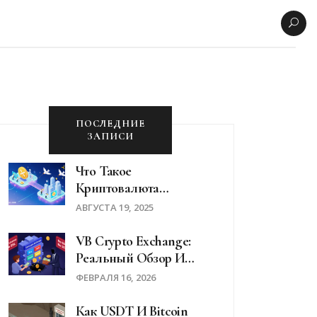
ПОСЛЕДНИЕ
ЗАПИСИ
Что Такое
Криптовалюта
Songbird (SGB):
АВГУСТА 19, 2025
Назначение, Как
Работает И Зачем Она
VB Crypto Exchange:
Нужна
Реальный Обзор И
Почему Это
ФЕВРАЛЯ 16, 2026
Мошенничество
Как USDT И Bitcoin