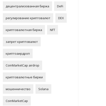
децентрализованная биржа
DeFi
регулирование криптовалют
DEX
криптовалютная биржа
NFT
запрет криптовалют
криптоаирдроп
CoinMarketCap airdrop
криптовалютные биржи
мошенничество
Solana
CoinMarketCap