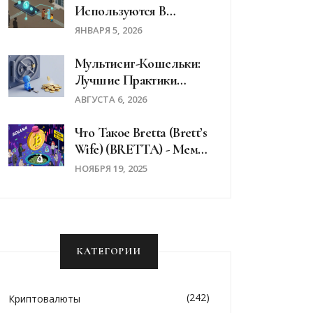
Используются В
Афганистане Для
ЯНВАРЯ 5, 2026
Переводов Денег
Вопреки Запрету
Мультисиг-Кошельки:
Лучшие Практики
Безопасности Для
АВГУСТА 6, 2026
Защиты Криптовалют
В 2026 Году
Что Такое Bretta (Brett’s
Wife) (BRETTA) - Мем-
Токен На Solana Или
НОЯБРЯ 19, 2025
Мошенничество?
КАТЕГОРИИ
(242)
Криптовалюты