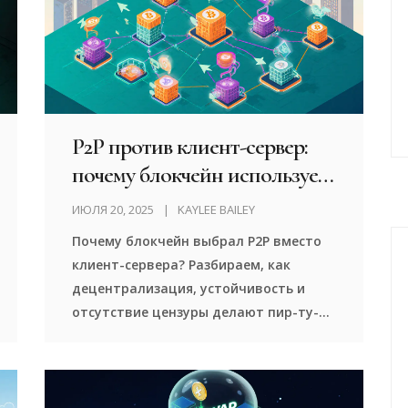
P2P против клиент-сервер:
почему блокчейн использует
P2P
ИЮЛЯ 20, 2025
KAYLEE BAILEY
Почему блокчейн выбрал P2P вместо
клиент-сервера? Разбираем, как
децентрализация, устойчивость и
отсутствие цензуры делают пир-ту-
пир архитектуру идеальной для
блокчейна.