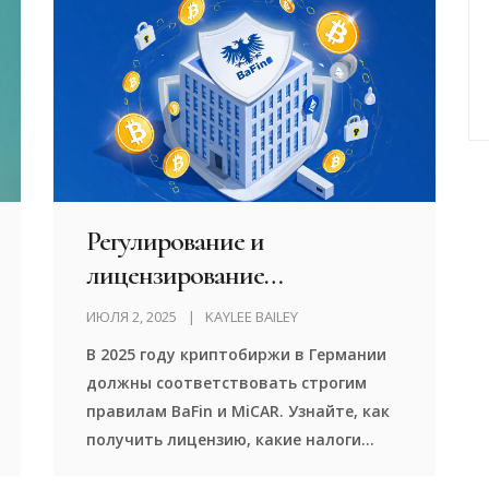
подходит.
Регулирование и
лицензирование
криптобирж в Германии: что
ИЮЛЯ 2, 2025
KAYLEE BAILEY
нужно знать в 2025 году
В 2025 году криптобиржи в Германии
должны соответствовать строгим
правилам BaFin и MiCAR. Узнайте, как
получить лицензию, какие налоги
платить и почему Ethena GmbH была