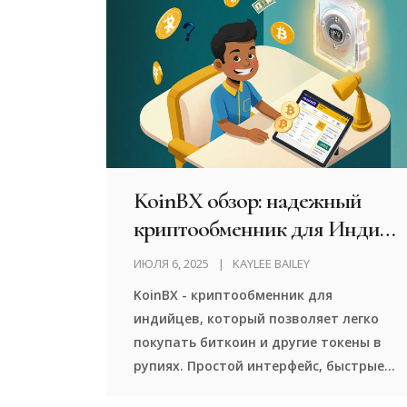
отказываются работать и куда
уходят криптобизнесы.
KoinBX обзор: надежный
криптообменник для Индии
или риск для трейдеров?
ИЮЛЯ 6, 2025
KAYLEE BAILEY
KoinBX - криптообменник для
индийцев, который позволяет легко
покупать биткоин и другие токены в
рупиях. Простой интерфейс, быстрые
выводы, но скрытые риски: нет