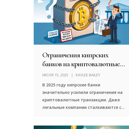
Ограничения кипрских
банков на криптовалютные
транзакции: что изменилось
ИЮЛЯ 15, 2025
KAYLEE BAILEY
в 2025 году
В 2025 году кипрские банки
значительно усилили ограничения на
криптовалютные транзакции. Даже
легальные компании сталкиваются с
отказами в открытии счетов. Что
изменилось, почему банки