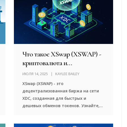
Что такое XSwap (XSWAP) -
криптовалюта и
децентрализованная биржа
ИЮЛЯ 14, 2025
KAYLEE BAILEY
на сети XDC
XSwap (XSWAP) - это
децентрализованная биржа на сети
XDC, созданная для быстрых и
дешевых обменов токенов. Узнайте,
как она работает, почему она
отличается от Uniswap и кому она