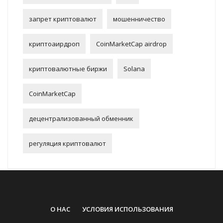
запрет криптовалют
мошенничество
криптоаирдроп
CoinMarketCap airdrop
криптовалютные биржи
Solana
CoinMarketCap
децентрализованный обменник
регуляция криптовалют
О НАС
УСЛОВИЯ ИСПОЛЬЗОВАНИЯ