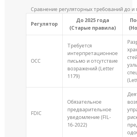
Сравнение регуляторных требований до и п
До 2025 года
По
Регулятор
(Старые правила)
(Н
Раз
Требуется
хра
интерпретационное
сте
OCC
письмо и отсутствие
узл
возражений (Letter
спе
1179)
(Let
Дея
Обязательное
воз
предварительное
упр
FDIC
уведомление (FIL-
рис
16-2022)
пре
одо