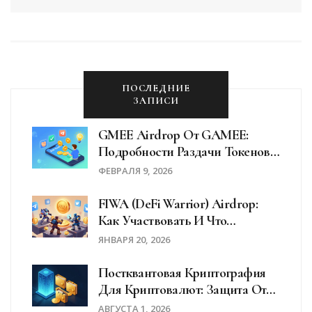
ПОСЛЕДНИЕ
ЗАПИСИ
GMEE Airdrop От GAMEE:
Подробности Раздачи Токенов
И Как Участвовать В WATCoin
ФЕВРАЛЯ 9, 2026
FIWA (DeFi Warrior) Airdrop:
Как Участвовать И Что
Известно О Распределении
ЯНВАРЯ 20, 2026
Токенов
Постквантовая Криптография
Для Криптовалют: Защита От
Квантовых Угроз
АВГУСТА 1, 2026