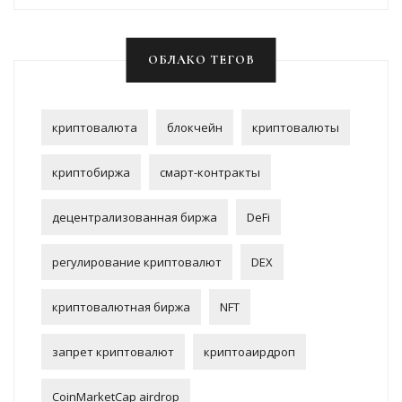
ОБЛАКО ТЕГОВ
криптовалюта
блокчейн
криптовалюты
криптобиржа
смарт-контракты
децентрализованная биржа
DeFi
регулирование криптовалют
DEX
криптовалютная биржа
NFT
запрет криптовалют
криптоаирдроп
CoinMarketCap airdrop