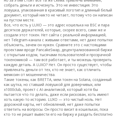
но за этим стоит всё та же схема: привлечь внимание,
собрать деньги и исчезнуть.
Это не инвестиция. Это
ловушка, упакованная в красивый логотип и длинный белый
документ, который никто не читает, потому что он написан
на пустом месте.
Все, что есть у LUXO — это адрес кошелька на BSC и пара
десятков держателей, которые, скорее всего, сами же и
создали этот токен. Нет сайта с реальной информацией,
нет Telegram-канала с живыми ответами, нет даже попытки
объяснить, зачем он нужен. Сравните это с настоящими
проектами вроде
PancakeSwap
,
децентрализованной биржи
с открытым кодом, тысячами пользователей и прозрачной
токеномикой
— там всё работает, и ты можешь проверить
каждую деталь. А LUXO? Нет. Он просто существует, чтобы
привлекать деньги от тех, кто не знает, как отличить
мемкоин от мошенничества.
Такие токены, как
BRETTA
,
мем-токен на Solana, созданный
как шутка, но ставший ловушкой для доверчивых
, или
x1000club
,
проект с AI-аналитикой, который хотя бы
пытается что-то делать, даже если рискован
, хоть имеют
хоть какую-то историю. LUXO — это чистый ноль. Нет
дорожной карты, нет обновлений, нет даже попытки
ответить на вопросы. Он просто висит в кошельках, пока
кто-то не решит вывести его на биржу и раздать бесплатно