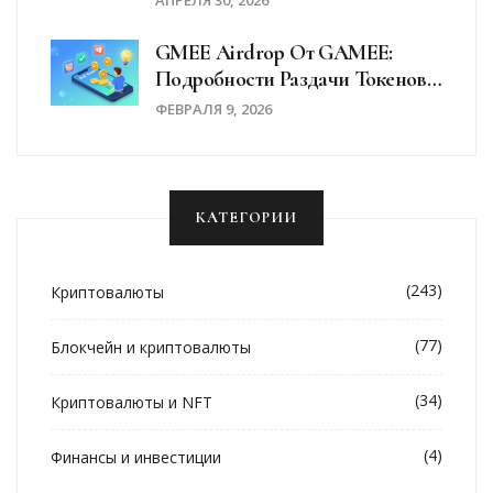
АПРЕЛЯ 30, 2026
GMEE Airdrop От GAMEE:
Подробности Раздачи Токенов
И Как Участвовать В WATCoin
ФЕВРАЛЯ 9, 2026
КАТЕГОРИИ
(243)
Криптовалюты
(77)
Блокчейн и криптовалюты
(34)
Криптовалюты и NFT
(4)
Финансы и инвестиции