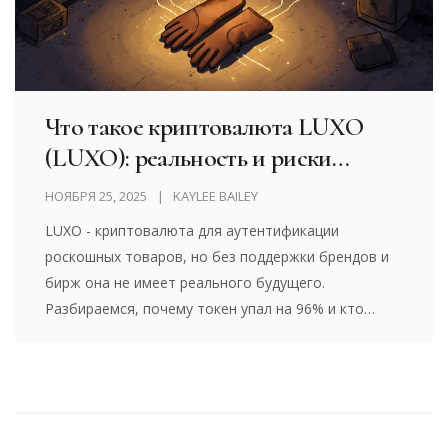
Что такое криптовалюта LUXO
(LUXO): реальность и риски
аутентификации роскоши на
НОЯБРЯ 25, 2025
KAYLEE BAILEY
блокчейне
LUXO - криптовалюта для аутентификации
роскошных товаров, но без поддержки брендов и
бирж она не имеет реального будущего.
Разбираемся, почему токен упал на 96% и кто
реально использует блокчейн в роскоши.