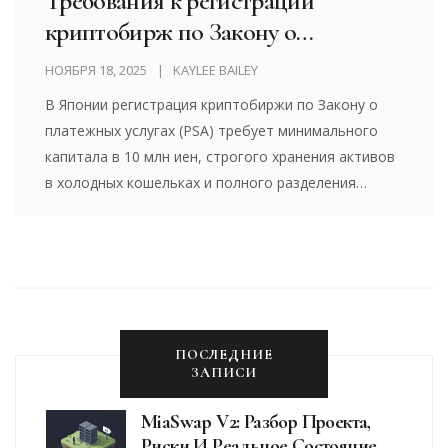
Требования к регистрации
криптобирж по Закону о
платежных услугах (PSA) в Японии
НОЯБРЯ 18, 2025
KAYLEE BAILEY
В Японии регистрация криптобиржи по Закону о
платежных услугах (PSA) требует минимального
капитала в 10 млн иен, строгого хранения активов
в холодных кошельках и полного разделения
клиентских и корпоративных средств. Это один из
самых жестких регуляторных режимов в мире.
ПОСЛЕДНИЕ
ЗАПИСИ
MiaSwap V2: Разбор Проекта,
Риски И Реальное Состояние В