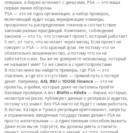
ловушки, а биржи исчезают с деньгами, PSA — это ваша
первая линия обороны.
PSA — это не одна организация, а
набор проверок
,
включающий аудит кода, верификацию команды,
прозрачность распределения токенов и соответствие
законам разных юрисдикций
.
Комплаенс
,
соблюдение
законов
— это то, что отличает проект, который работает
5 лет, от того, что исчезает через месяц. Если проект не
говорит о PSA — это красный флаг. Не потому что он
обязательно мошенничество, а потому что он не
заботится о вас. Вы же не доверяете незнакомцу, который
не называет имя? То же самое и с криптопроектами.
В постах ниже вы найдете примеры, где PSA — это
спасение, а где его отсутствие — прямой путь к потере
денег. Например,
AXL INU
и
1DOGE Finance
— это не
проекты, а фейки, которые даже не пытались пройти
базовые проверки. А вот
BloFin
и
KiloEx
— биржи, которые,
несмотря на риски, публикуют данные о резервах и аудитах,
потому что знают: без PSA никто не будет с ними работать.
В Китае, Катаре и Тунисе
регуляция криптовалют
,
запреты
и ограничения, введённые государствами
делают PSA не
просто желательным — а единственным способом выжить.
Даже если вы не торгуете, вы должны уметь отличить
проект, который заботится о законе, от того, который