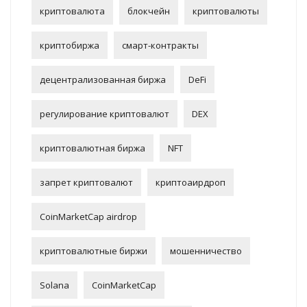
криптовалюта
блокчейн
криптовалюты
криптобиржа
смарт-контракты
децентрализованная биржа
DeFi
регулирование криптовалют
DEX
криптовалютная биржа
NFT
запрет криптовалют
криптоаирдроп
CoinMarketCap airdrop
криптовалютные биржи
мошенничество
Solana
CoinMarketCap