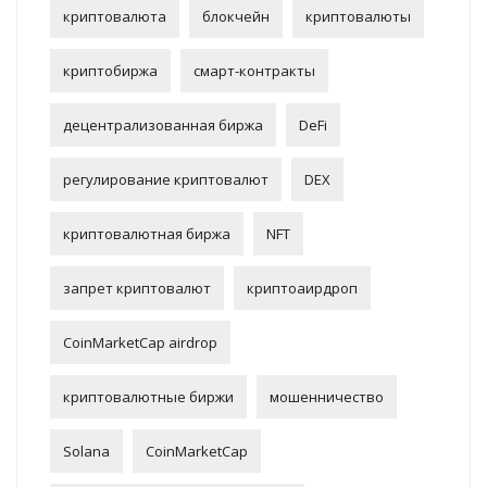
криптовалюта
блокчейн
криптовалюты
криптобиржа
смарт-контракты
децентрализованная биржа
DeFi
регулирование криптовалют
DEX
криптовалютная биржа
NFT
запрет криптовалют
криптоаирдроп
CoinMarketCap airdrop
криптовалютные биржи
мошенничество
Solana
CoinMarketCap