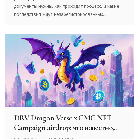
документы нужны, как проходит процесс, и какие
последствия ждут незарегистрированных
операторов в 2025 году.
DRV Dragon Verse x CMC NFT
Campaign airdrop: что известно,
как участвовать и стоит ли ждать