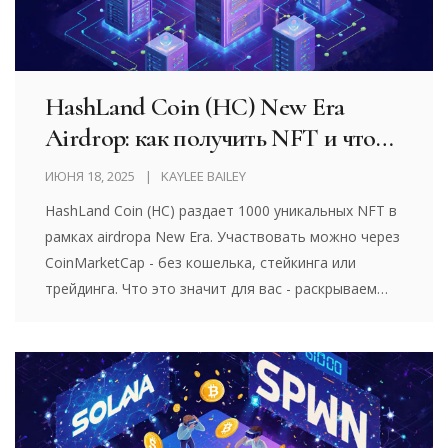
HashLand Coin (HC) New Era
Airdrop: как получить NFT и что
это значит для вас
ИЮНЯ 18, 2025
KAYLEE BAILEY
HashLand Coin (HC) раздает 1000 уникальных NFT в
рамках airdropа New Era. Участвовать можно через
CoinMarketCap - без кошелька, стейкинга или
трейдинга. Что это значит для вас - раскрываем
детали.