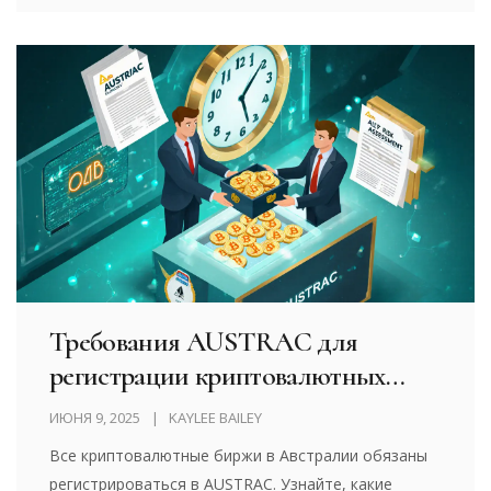
посредников - и хранить их в кошельке навсегда.
Требования AUSTRAC для
регистрации криптовалютных
бирж в Австралии
ИЮНЯ 9, 2025
KAYLEE BAILEY
Все криптовалютные биржи в Австралии обязаны
регистрироваться в AUSTRAC. Узнайте, какие