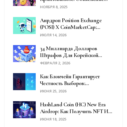
Для Новичков
НОЯБРЯ 8, 2025
Аирдроп Position Exchange
(POSI) X CoinMarketCap:
Полное Руководство По
ИЮЛЯ 14, 2026
Участию И Условиям
34 Миллиарда Долларов
Штрафов Для Корейской
Криптобиржи Upbit Из-За
ФЕВРАЛЯ 2, 2026
Нарушений KYC
Как Блокчейн Гарантирует
Честность Выборов:
Технологии, Риски И
ИЮНЯ 25, 2026
Реальность
HashLand Coin (HC) New Era
Airdrop: Как Получить NFT И
Что Это Значит Для Вас
ИЮНЯ 18, 2025