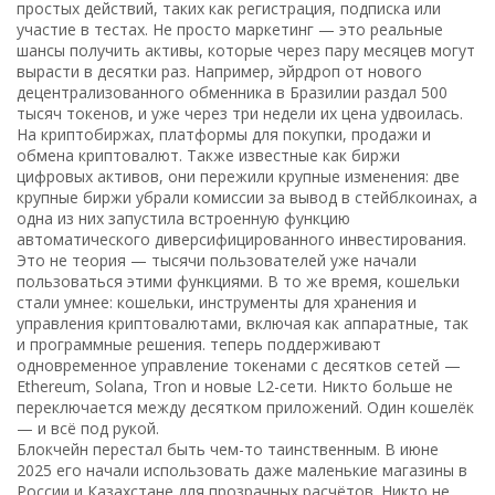
простых действий, таких как регистрация, подписка или
участие в тестах
.
Не просто маркетинг — это реальные
шансы получить активы, которые через пару месяцев могут
вырасти в десятки раз. Например, эйрдроп от нового
децентрализованного обменника в Бразилии раздал 500
тысяч токенов, и уже через три недели их цена удвоилась.
На
криптобиржах
,
платформы для покупки, продажи и
обмена криптовалют
. Также известные как
биржи
цифровых активов
, они
пережили крупные изменения: две
крупные биржи убрали комиссии за вывод в стейблкоинах, а
одна из них запустила встроенную функцию
автоматического диверсифицированного инвестирования.
Это не теория — тысячи пользователей уже начали
пользоваться этими функциями. В то же время, кошельки
стали умнее:
кошельки
,
инструменты для хранения и
управления криптовалютами, включая как аппаратные, так
и программные решения
.
теперь поддерживают
одновременное управление токенами с десятков сетей —
Ethereum, Solana, Tron и новые L2-сети. Никто больше не
переключается между десятком приложений. Один кошелёк
— и всё под рукой.
Блокчейн перестал быть чем-то таинственным. В июне
2025 его начали использовать даже маленькие магазины в
России и Казахстане для прозрачных расчётов. Никто не