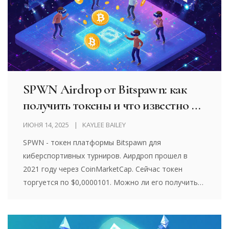
SPWN Airdrop от Bitspawn: как
получить токены и что известно о
распределении
ИЮНЯ 14, 2025
KAYLEE BAILEY
SPWN - токен платформы Bitspawn для
киберспортивных турниров. Аирдроп прошел в
2021 году через CoinMarketCap. Сейчас токен
торгуется по $0,0000101. Можно ли его получить
бесплатно? Стоит ли покупать? Ответы на главные
вопросы.